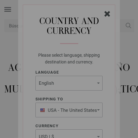
COUNTRY AND
CURRENCY
USD
Mi cuenta
Please select language, shipping
LANA GROSSA
destination and currency.
AGUJA CIRCULAR DISEÑO
LANGUAGE
DE MADERA
MULJAVASCRIPT:VOID(0);TI
NO. 10,0/60CM
SHIPPING TO
USA - The United States
of America
CURRENCY