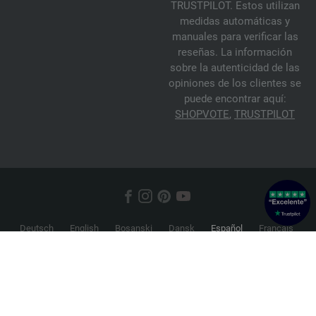
TRUSTPILOT. Estos utilizan
medidas automáticas y
manuales para verificar las
reseñas. La información
sobre la autenticidad de las
opiniones de los clientes se
puede encontrar aquí:
SHOPVOTE
,
TRUSTPILOT
Deutsch
English
Bosanski
Dansk
Español
Français
Hrvatski
Italiano
Nederlands
Norsk
Русский
Srpski
Suomi
Svenska
© 2026 FILATI eCommerce GmbH