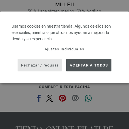
MILLE II
50 % Lana virgen merino, 50 % Acrílico
Longitud: aprox. 55 m / 50 g
Grosor de las agujas: 7 - 8
Usamos cookies en nuestra tienda. Algunos de ellos son
3,78 €
esenciales, mientras que otros nos ayudan a mejorar la
4,41 $
tienda y su experiencia.
IVA no incluido, más gastos de envío, Precio base:
75,60 €
/ kg
Ajustes individuales
prev
next
Rechazar / recusar
ACEPTAR A TODOS
COMPARTIR ESTA PÁGINA