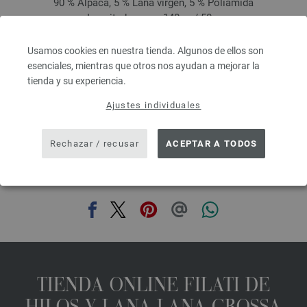
90 % Alpaca, 5 % Lana virgen, 5 % Poliamida
Longitud: aprox. 140 m / 50 g
Grosor de las agujas: 5 - 6
6,68 €
Usamos cookies en nuestra tienda. Algunos de ellos son
7,77 $
esenciales, mientras que otros nos ayudan a mejorar la
IVA no incluido, más gastos de envío, Precio base:
133,60 €
/ kg
tienda y su experiencia.
prev
next
Ajustes individuales
Rechazar / recusar
ACEPTAR A TODOS
COMPARTIR ESTA PÁGINA
TIENDA ONLINE FILATI DE