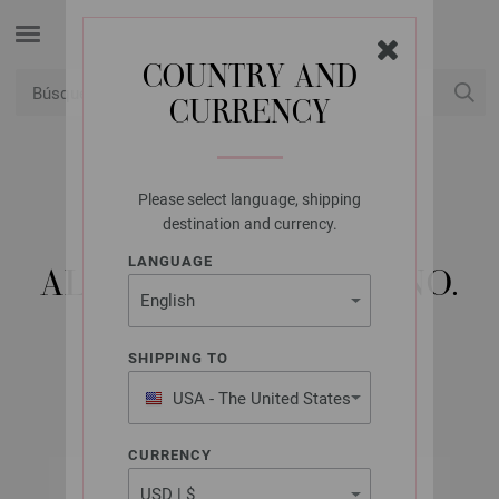
COUNTRY AND
CURRENCY
USD
Mi cuenta
Please select language, shipping
LANA GROSSA
destination and currency.
AGUJA CIRCULAR
LANGUAGE
ALUMINIO RAINBOW NO.
6,5/80CM
SHIPPING TO
USA - The United States
of America
CURRENCY