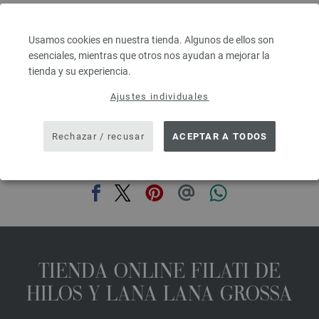
Grosor de las agujas: 4,5 - 5
8,36 €
9,76 $
Usamos cookies en nuestra tienda. Algunos de ellos son
IVA no incluido, más gastos de envío, Precio base:
334,40 €
/ kg
esenciales, mientras que otros nos ayudan a mejorar la
tienda y su experiencia.
prev
next
Ajustes individuales
Rechazar / recusar
ACEPTAR A TODOS
COMPARTIR ESTA PÁGINA
TIENDA ONLINE FILATI DE
HILOS Y LANA LANA GROSSA