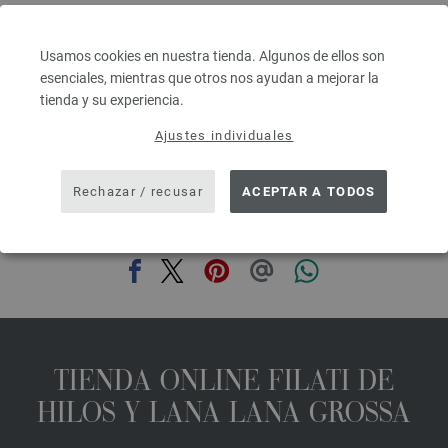
Grosor de las agujas: 4,5 - 5
6,64 € - 8,36 €
7,75 $ - 9,76 $
Usamos cookies en nuestra tienda. Algunos de ellos son
IVA no incluido, más gastos de envío, Precio base:
265,60 € - 334,40 €
/ kg
esenciales, mientras que otros nos ayudan a mejorar la
tienda y su experiencia.
prev
next
Ajustes individuales
Rechazar / recusar
ACEPTAR A TODOS
COMPARTIR ESTA PÁGINA
TIENDA ONLINE FILATI DE
HILOS Y LANA LANA GROSSA