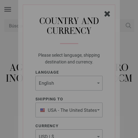
COUNTRY AND
CURRENCY
USD
Mi cuenta
Please select language, shipping
LANA GROSSA
destination and currency.
AGUJA CIRCULAR ACERO
LANGUAGE
INOXIDABLE NO. 2,0/60CM
SHIPPING TO
USA - The United States
of America
CURRENCY