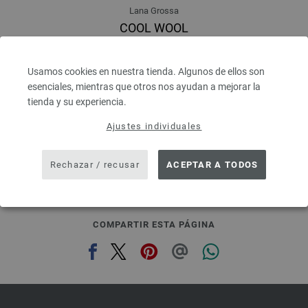
Lana Grossa
COOL WOOL
100 % Lana virgen merino
Longitud: aprox. 160 m / 50 g
Usamos cookies en nuestra tienda. Algunos de ellos son
Grosor de las agujas: 3 - 3,5
esenciales, mientras que otros nos ayudan a mejorar la
5,46 €
6,38 $
tienda y su experiencia.
IVA no incluido, más gastos de envío, Precio base:
109,20 €
/ kg
Ajustes individuales
prev
next
Rechazar / recusar
ACEPTAR A TODOS
COMPARTIR ESTA PÁGINA