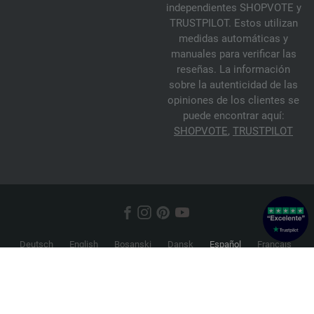
independientes SHOPVOTE y
TRUSTPILOT. Estos utilizan
medidas automáticas y
manuales para verificar las
reseñas. La información
sobre la autenticidad de las
opiniones de los clientes se
puede encontrar aquí:
SHOPVOTE
,
TRUSTPILOT
Deutsch
English
Bosanski
Dansk
Español
Français
Hrvatski
Italiano
Nederlands
Norsk
Русский
Srpski
Suomi
Svenska
© 2026 FILATI eCommerce GmbH