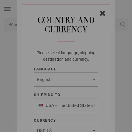
COUNTRY AND
CURRENCY
USD
Mi cuenta
Please select language, shipping
UNION KNOPF
destination and currency.
UNION KNOPF
LANGUAGE
450731/14MM
N.º de artículo: 450731
SHIPPING TO
USA - The United States
of America
CURRENCY