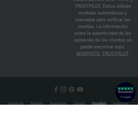
TRUSTPILOT. Estos utilizan
medidas automáticas y
manuales para verificar las
reseñas. La información
sobre la autenticidad de las
opiniones de los clientes se
puede encontrar aquí:
SHOPVOTE
,
TRUSTPILOT
Deutsch
English
Bosanski
Dansk
Español
Français
Hrvatski
Italiano
Nederlands
Norsk
Русский
Srpski
Suomi
Svenska
© 2026 FILATI eCommerce GmbH