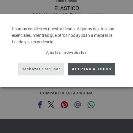
Lana Grossa
ELASTICO
96 % Algodón, 4 % Poliéster (elité)
Longitud: aprox. 160 m / 50 g
Grosor de las agujas: 3,5 - 4,5
Usamos cookies en nuestra tienda. Algunos de ellos son
4,16 €
esenciales, mientras que otros nos ayudan a mejorar la
4,86 $
tienda y su experiencia.
IVA no incluido, más gastos de envío, Precio base:
83,20 €
/ kg
Ajustes individuales
prev
next
Rechazar / recusar
ACEPTAR A TODOS
COMPARTIR ESTA PÁGINA