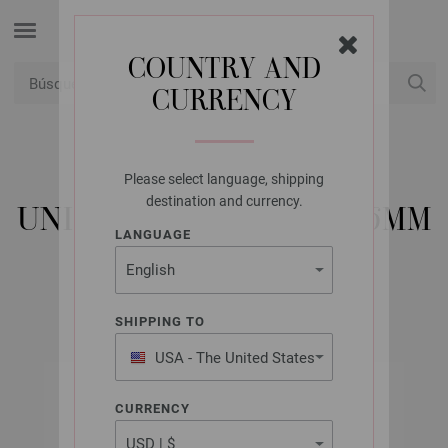
COUNTRY AND
CURRENCY
USD
Mi cuenta
Please select language, shipping
UNION KNOPF
destination and currency.
UNION KNOPF 35579/36MM
LANGUAGE
N.º de artículo: 35579
SHIPPING TO
USA - The United States
of America
CURRENCY