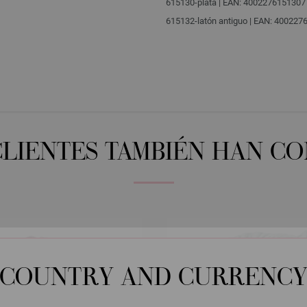
615130-plata | EAN: 4002276151307
615132-latón antiguo | EAN: 40022
CLIENTES TAMBIÉN HAN C
COUNTRY AND CURRENC