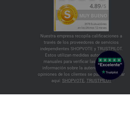
Nuestra empresa recopila calificaciones a
través de los proveedores de servicios
independientes SHOPVOTE y TRUSTPILOT.
Estos utilizan medidas automáticas y
manuales para verificar las reseñas. La
información sobre la autenticidad de las
opiniones de los clientes se puede encontrar
aquí:
SHOPVOTE
,
TRUSTPILOT
© 2026 FILATI eCommerce GmbH
Italiano