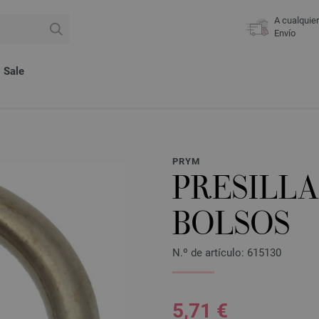
A cualquie
Envío
Sale
PRYM
PRESILLA
BOLSOS
N.º de artículo: 615130
5,71 €