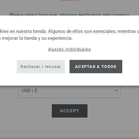
Please select language, shipping destination and currency.
LANGUAGE
es en nuestra tienda. Algunos de ellos son esenciales, mientras 
 mejorar la tienda y su experiencia.
Ajustes individuales
SHIPPING TO
Lana Grossa
Lana Grossa
USA - The United States of America
FELTRO
LINARTE
Rechazar / recusar
ACEPTAR A TODOS
100 % Lana virgen
30 % Algodón, 20 % lino, 40 % 
CURRENCY
itud: aprox. 50 m / 50 g
Poliamida
osor de las agujas: 8
Longitud: aprox. 125 m 
2,94 €
Grosor de las agujas: 4
3,44 $
3,28 €
RRP:
4,16 €
ás gastos de envío, Precio base:
58,80 €
/ kg
3,83 $
RRP:
4,86 $
ACCEPT
IVA no incluido, más gastos de envío, Prec