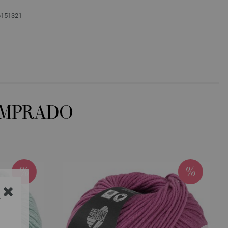
76151321
OMPRADO
Y