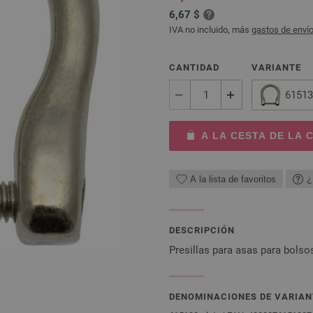
6,67 $
IVA no incluido, más
gastos de enví
CANTIDAD
VARIANTE
61513
A LA CESTA DE LA
A la lista de favoritos
¿
DESCRIPCIÓN
Presillas para asas para bols
DENOMINACIONES DE VARIAN