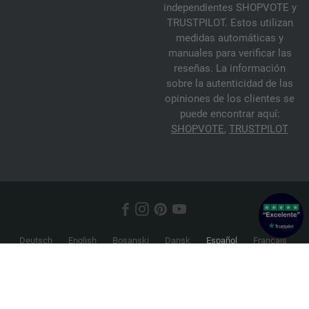
independientes SHOPVOTE y
TRUSTPILOT. Estos utilizan
medidas automáticas y
manuales para verificar las
reseñas. La información
sobre la autenticidad de las
opiniones de los clientes se
puede encontrar aquí:
SHOPVOTE
,
TRUSTPILOT
Deutsch
English
Bosanski
Dansk
Español
Français
Hrvatski
Italiano
Nederlands
Norsk
Русский
Srpski
Suomi
Svenska
© 2026 FILATI eCommerce GmbH