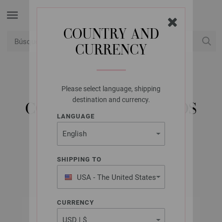
COUNTRY AND
CURRENCY
USD
Mi cuenta
Please select language, shipping
PRYM
destination and currency.
CORREA PARA BOLSOS
LANGUAGE
965187
N.º de artículo: 965187
SHIPPING TO
USA - The United States
of America
CURRENCY