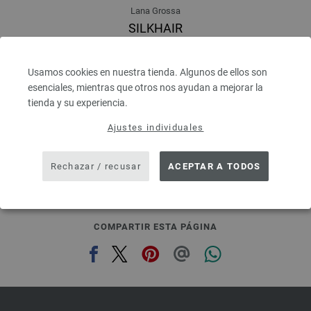
Lana Grossa
SILKHAIR
70 % Mohair, 30 % Seda
Longitud: aprox. 210 m / 25 g
Usamos cookies en nuestra tienda. Algunos de ellos son
Grosor de las agujas: 4,5 - 5
esenciales, mientras que otros nos ayudan a mejorar la
8,36 €
9,77 $
tienda y su experiencia.
IVA no incluido, más gastos de envío, Precio base:
334,40 €
/ kg
Ajustes individuales
prev
next
Rechazar / recusar
ACEPTAR A TODOS
COMPARTIR ESTA PÁGINA