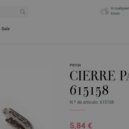
A cualquie
Envío
Sale
PRYM
CIERRE P
615158
N.º de artículo: 615158
5,84 €