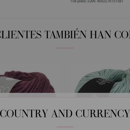
158-plata | EAN: 4002276151581
CLIENTES TAMBIÉN HAN C
COUNTRY AND CURRENC