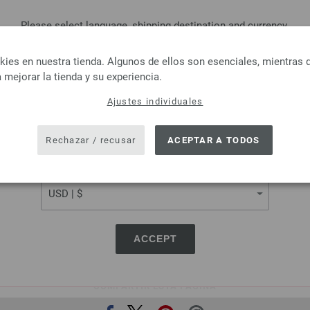
Please select language, shipping destination and currency.
LANGUAGE
Lana Grossa
Lana Grossa
es en nuestra tienda. Algunos de ellos son esenciales, mientras 
FELTRO
LINARTE
 mejorar la tienda y su experiencia.
100 % Lana virgen
30 % Algodón, 20 % lino, 40 % 
Ajustes individuales
itud: aprox. 50 m / 50 g
Poliamida
SHIPPING TO
osor de las agujas: 8
Longitud: aprox. 125 m 
USA - The United States of America
2,94 €
Grosor de las agujas: 4
Rechazar / recusar
ACEPTAR A TODOS
3,43 $
3,28 €
RRP:
4,16 €
ás gastos de envío, Precio base:
58,80 €
/ kg
3,83 $
RRP:
4,86 $
CURRENCY
IVA no incluido, más gastos de envío, Prec
ACCEPT
COMPARTIR ESTA PÁGINA