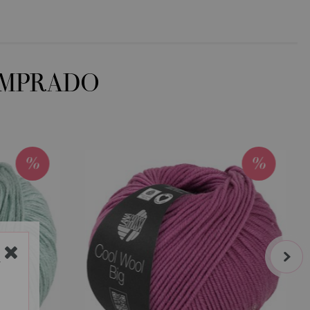
OMPRADO
next
Y