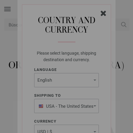
COUNTRY AND
CURRENCY
USD
Mi cuenta
Please select language, shipping
LANA GROSSA
destination and currency.
ORGANICO (LINEA PURA)
LANGUAGE
SHIPPING TO
USA - The United States
of America
CURRENCY