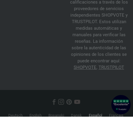
calificaciones a través de los
proveedores de servicios
independientes SHOPVOTE y
TRUSTPILOT. Estos utilizan
medidas automáticas y
manuales para verificar las
reseñas. La información
sobre la autenticidad de las
opiniones de los clientes se
puede encontrar aquí:
SHOPVOTE
,
TRUSTPILOT
Deutsch
English
Bosanski
Dansk
Español
Français
Hrvatski
Italiano
Nederlands
Norsk
Русский
Srpski
Suomi
Svenska