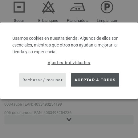
Secar
El blanqueo
Planchado a
Limpiar con
acostado
no permitido
temperatura
percloroetileno
media
Usamos cookies en nuestra tienda. Algunos de ellos son
esenciales, mientras que otros nos ayudan a mejorar la
tienda y su experiencia.
Lavar a 40 °
Ajustes individuales
C
(suavemente)
Rechazar / recusar
ACEPTAR A TODOS
REFERENCIAS DE COLORES
003-taupe | EAN: 4033493254199
006-color crudo | EAN: 4033493254236
007-blanco | EAN: 4033493254243
013-azul noche | EAN: 4033493254038
014-negro | EAN: 4033493254229