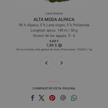
103-octanaje claro | EAN: 4033493254014
115-turquesa | EAN: 4033493254007
Lana Grossa
116-verde reseda | EAN: 4033493253994
ALTA MODA ALPACA
117-castaña | EAN: 4033493254113
90 % Alpaca, 5 % Lana virgen, 5 % Poliamida
119-amarillo maiz | EAN: 4033493254168
Longitud: aprox. 140 m / 50 g
120-amarillo claro | EAN: 4033493254151
Grosor de las agujas: 5 - 6
6,68 €
121-negro marrón | EAN: 4033493254212
7,80 $
122-albaricoque | EAN: 4033493269377
IVA no incluido, más gastos de envío, Precio base:
133,60 €
/ kg
123-amarillo sol | EAN: 4033493269384
prev
next
124-calabaza | EAN: 4033493269391
125-rojo fuego | EAN: 4033493269407
126-clavel | EAN: 4033493269414
127-brezo | EAN: 4033493269421
128-verde claro | EAN: 4033493269438
COMPARTIR ESTA PÁGINA
129-verde | EAN: 4033493269445
130-verde caña | EAN: 4033493269452
131-violeta oscuro | EAN: 4033493269469