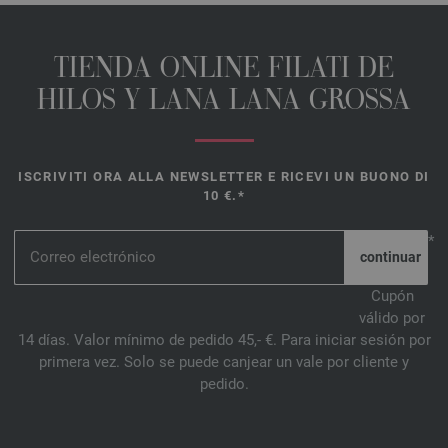
132-azul oceano | EAN: 4033493269476
133-leonado | EAN: 4033493290951
TIENDA ONLINE FILATI DE
134-amarillo | EAN: 4033493290968
HILOS Y LANA LANA GROSSA
135-manzana verde | EAN: 4033493290975
136-fucsia | EAN: 4033493290982
137-rojo oriente | EAN: 4033493311410
ISCRIVITI ORA ALLA NEWSLETTER E RICEVI UN BUONO DI
138-rosas rojas | EAN: 4033493311427
10 €.*
139-mandarina | EAN: 4033493311434
140-canela | EAN: 4033493311441
*
141-camello | EAN: 4033493311458
142-moca | EAN: 4033493311465
Cupón
válido por
143-oliva | EAN: 4033493311472
14 días. Valor mínimo de pedido 45,- €. Para iniciar sesión por
144-verde lima | EAN: 4033493311489
primera vez. Solo se puede canjear un vale por cliente y
145-turquesa delicada | EAN: 4033493311496
pedido.
146-menta | EAN: 4033493311502
147-púrpura lila | EAN: 4033493311519