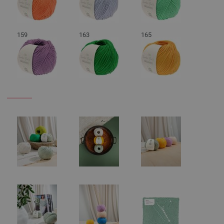
159
163
165