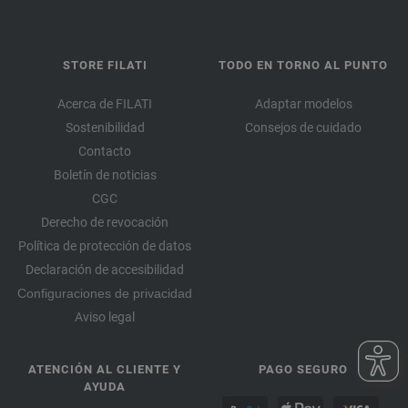
148-violeta antigua | EAN: 4033493311526
149-rosa | EAN: 4033493332217
150-rosa vívida | EAN: 4033493332224
STORE FILATI
TODO EN TORNO AL PUNTO
151-violeta | EAN: 4033493332231
152-amarillo | EAN: 4033493332248
Acerca de FILATI
Adaptar modelos
153-octanaje claro | EAN: 4033493332255
Sostenibilidad
Consejos de cuidado
Contacto
154-esmerlada claro | EAN: 4033493332262
Boletín de noticias
155-gris | EAN: 4033493332279
CGC
156-gris oscuro | EAN: 4033493332286
Derecho de revocación
157-camello | EAN: 4033493332293
Política de protección de datos
158-calabaza | EAN: 4033493332309
Declaración de accesibilidad
159-violeta claro | EAN: 4033493356145
Configuraciones de privacidad
160-azul celeste | EAN: 4033493356152
Aviso legal
161-melocotón | EAN: 4033493356169
162-verde primavera | EAN: 4033493356176
ATENCIÓN AL CLIENTE Y
PAGO SEGURO
163-verdehierba | EAN: 4033493356183
AYUDA
164-verde amarillento | EAN: 4033493356190