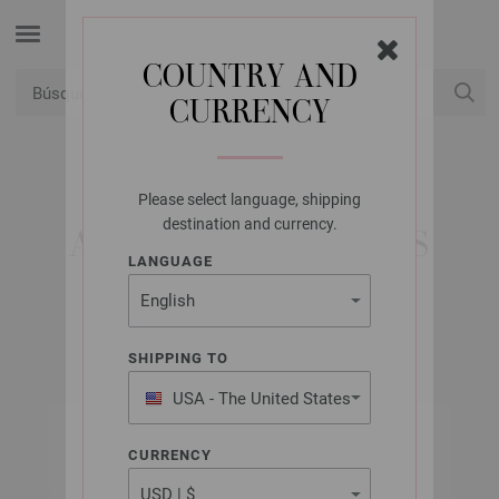
COUNTRY AND
CURRENCY
USD
Mi cuenta
Please select language, shipping
PRYM
destination and currency.
ALPARGATAS SUELAS
LANGUAGE
N.º de artículo: 975201
SHIPPING TO
USA - The United States
of America
CURRENCY