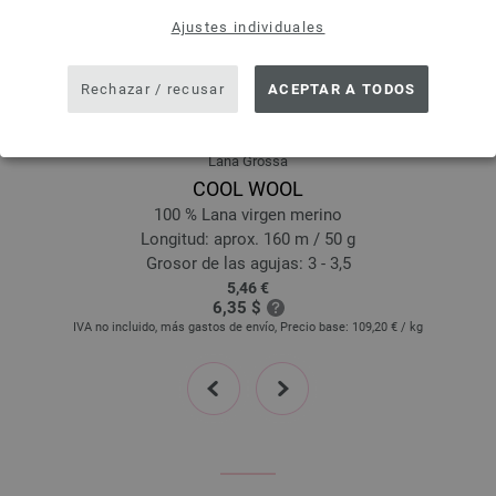
Ajustes individuales
Rechazar / recusar
ACEPTAR A TODOS
Lana Grossa
COOL WOOL
100 % Lana virgen merino
Longitud: aprox. 160 m / 50 g
Grosor de las agujas: 3 - 3,5
5,46 €
6,35 $
IVA no incluido, más gastos de envío, Precio base:
109,20 €
/ kg
prev
next