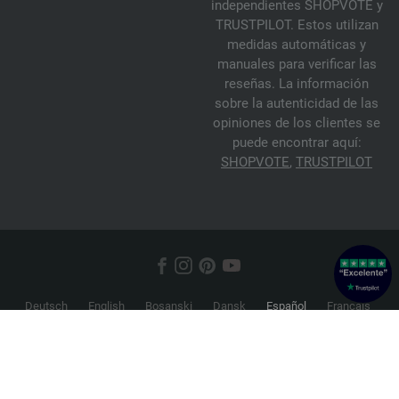
independientes SHOPVOTE y
TRUSTPILOT. Estos utilizan
medidas automáticas y
manuales para verificar las
reseñas. La información
sobre la autenticidad de las
opiniones de los clientes se
puede encontrar aquí:
SHOPVOTE
,
TRUSTPILOT
Deutsch
English
Bosanski
Dansk
Español
Français
Hrvatski
Italiano
Nederlands
Norsk
Русский
Srpski
Suomi
Svenska
© 2026 FILATI eCommerce GmbH