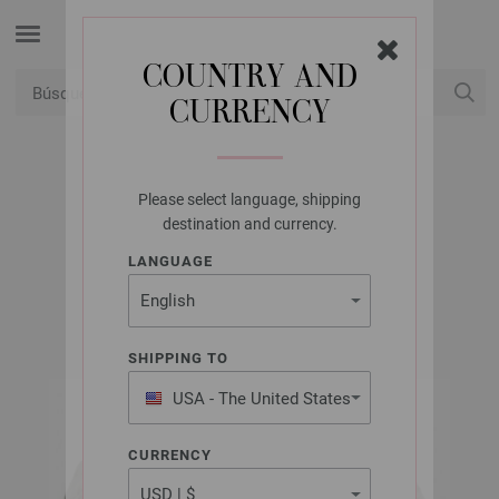
COUNTRY AND
CURRENCY
USD
Mi cuenta
Please select language, shipping
LANA GROSSA
destination and currency.
VINTAGE CHUNKY
LANGUAGE
SHIPPING TO
USA - The United States
of America
CURRENCY