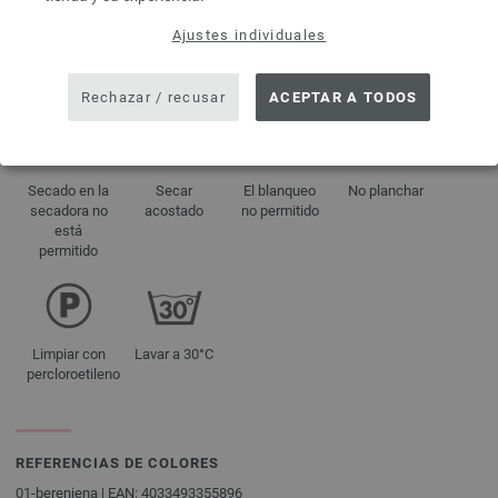
aprox. 500 g
Ajustes individuales
INDICACIONES DE CUIDADO
Rechazar / recusar
ACEPTAR A TODOS
Secado en la
Secar
El blanqueo
No planchar
secadora no
acostado
no permitido
está
permitido
Limpiar con
Lavar a 30°C
percloroetileno
REFERENCIAS DE COLORES
01-berenjena | EAN: 4033493355896