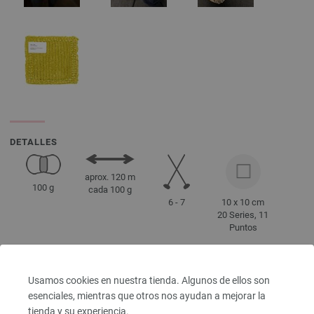
DETALLES
aprox. 120 m
100 g
cada 100 g
6 - 7
10 x 10 cm
20 Series, 11
Puntos
Usamos cookies en nuestra tienda. Algunos de ellos son
Tamaño 38 -
esenciales, mientras que otros nos ayudan a mejorar la
40
tienda y su experiencia.