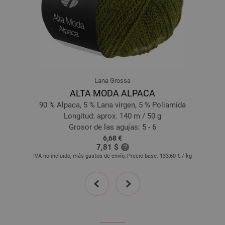
18-azul claro | EAN: 4033493356060
19-oliva oscuro | EAN: 4033493375214
20-amarillo | EAN: 4033493375221
21-vino tinto | EAN: 4033493375238
22-moca | EAN: 4033493375245
23-beige | EAN: 4033493375252
Lana Grossa
24-azul delicada | EAN: 4033493375269
ALTA MODA ALPACA
25-turquesamenta | EAN: 4033493375276
90 % Alpaca, 5 % Lana virgen, 5 % Poliamida
26-azul noche | EAN: 4033493375283
Longitud: aprox. 140 m / 50 g
27-rosa violeta | EAN: 4033493375290
Grosor de las agujas: 5 - 6
6,68 €
28-azul octanaje | EAN: 4033493395779
7,81 $
29-verde bosque | EAN: 4033493395786
IVA no incluido, más gastos de envío, Precio base:
133,60 €
/ kg
30-clavel | EAN: 4033493395793
prev
next
31-fucsia oscuro | EAN: 4033493395809
32-amarillo azafrán | EAN: 4033493395816