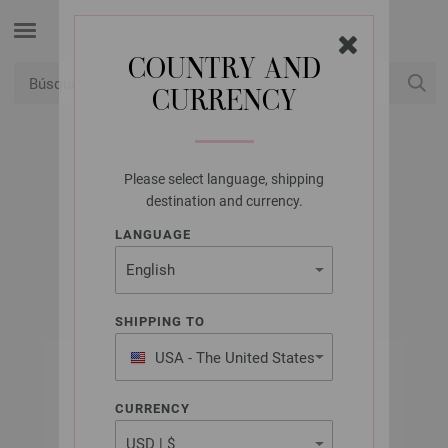
COUNTRY AND
CURRENCY
USD
Mi cuenta
Please select language, shipping
LANA GROSSA
destination and currency.
THE LOOK
LANGUAGE
SHIPPING TO
USA - The United States
of America
CURRENCY