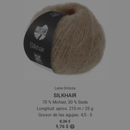
13-azul claro | EAN: 4033493364324
14-gris oscuro | EAN: 4033493364331
15-gris claro | EAN: 4033493364348
16-beige | EAN: 4033493364355
17-beige claro | EAN: 4033493364362
18-color crudo | EAN: 4033493364379
19-antracita | EAN: 4033493364386
20-negro | EAN: 4033493364393
21-verde claro | EAN: 4033493376891
22-hoja verde | EAN: 4033493376907
23-agua | EAN: 4033493376914
Lana Grossa
24-azul turquesa | EAN: 4033493376921
SILKHAIR
25-azul celeste | EAN: 4033493376938
70 % Mohair, 30 % Seda
26-taupe | EAN: 4033493376945
Longitud: aprox. 210 m / 25 g
27-amarillo claro | EAN: 4033493376952
Grosor de las agujas: 4,5 - 5
8,36 €
28-albaricoque | EAN: 4033493376969
9,76 $
29-salmón | EAN: 4033493376976