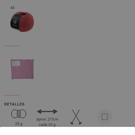
44
DETALLES
aprox. 215 m
25 g
cada 25 g
3,5 - 4
10 x 10 cm