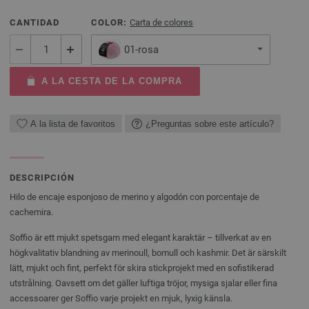
CANTIDAD
COLOR:
Carta de colores
01-rosa
A LA CESTA DE LA COMPRA
A la lista de favoritos
¿Preguntas sobre este artículo?
DESCRIPCIÓN
Hilo de encaje esponjoso de merino y algodón con porcentaje de
cachemira.
Soffio är ett mjukt spetsgarn med elegant karaktär – tillverkat av en
högkvalitativ blandning av merinoull, bomull och kashmir. Det är särskilt
lätt, mjukt och fint, perfekt för skira stickprojekt med en sofistikerad
utstrålning. Oavsett om det gäller luftiga tröjor, mysiga sjalar eller fina
accessoarer ger Soffio varje projekt en mjuk, lyxig känsla.