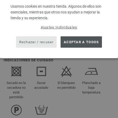
35 Series, 29
Puntos
Usamos cookies en nuestra tienda. Algunos de ellos son
esenciales, mientras que otros nos ayudan a mejorar la
tienda y su experiencia.
Ajustes individuales
Tamaño 38 -
40
aprox. 175 g
Rechazar / recusar
ACEPTAR A TODOS
INDICACIONES DE CUIDADO
Secado en la
Secar
El blanqueo
Planchado a
secadora no
acostado
no permitido
baja
está
temperatura
permitido