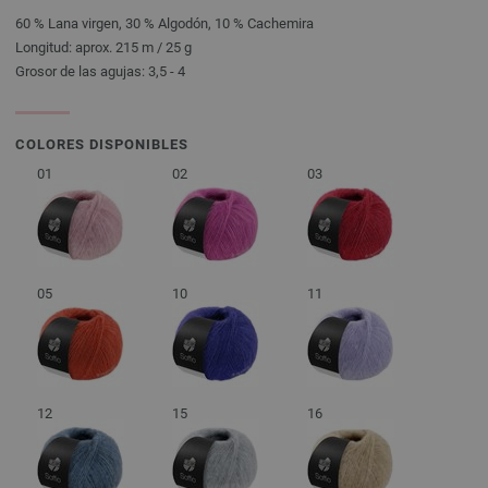
60 % Lana virgen, 30 % Algodón, 10 % Cachemira
Longitud: aprox. 215 m / 25 g
Grosor de las agujas: 3,5 - 4
COLORES DISPONIBLES
01
02
03
05
10
11
12
15
16