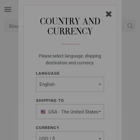
COUNTRY AND
CURRENCY
USD
Mi cuenta
Please select language, shipping
LANA GROSSA
destination and currency.
SOFFIO
LANGUAGE
SHIPPING TO
USA - The United States
of America
CURRENCY