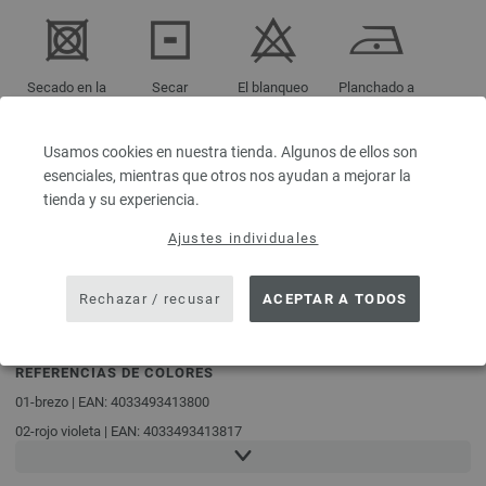
Secado en la
Secar
El blanqueo
Planchado a
secadora no
acostado
no permitido
baja
está
temperatura
permitido
Usamos cookies en nuestra tienda. Algunos de ellos son
esenciales, mientras que otros nos ayudan a mejorar la
tienda y su experiencia.
Ajustes individuales
Limpiar con
Lavar a 30°C
percloroetileno
(muy
suavemente)
Rechazar / recusar
ACEPTAR A TODOS
REFERENCIAS DE COLORES
01-brezo | EAN: 4033493413800
02-rojo violeta | EAN: 4033493413817
03-borgoña | EAN: 4033493413824