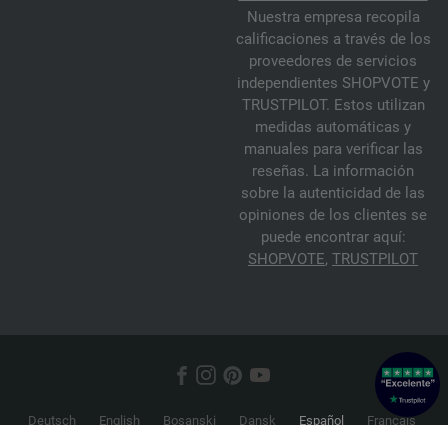
Nuestra empresa recopila
calificaciones a través de los
proveedores de servicios
independientes SHOPVOTE y
TRUSTPILOT. Estos utilizan
medidas automáticas y
manuales para verificar las
reseñas. La información
sobre la autenticidad de las
opiniones de los clientes se
puede encontrar aquí:
SHOPVOTE
,
TRUSTPILOT
Deutsch
English
Bosanski
Dansk
Español
Français
Hrvatski
Italiano
Nederlands
Norsk
Русский
Srpski