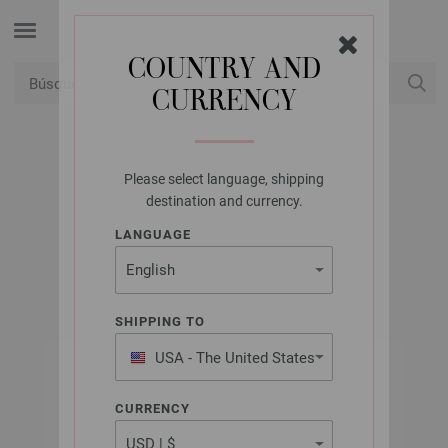
COUNTRY AND
CURRENCY
USD
Mi cuenta
Please select language, shipping
LANA GROSSA
destination and currency.
ORSETTINI (NERA)
LANGUAGE
SHIPPING TO
USA - The United States
of America
CURRENCY