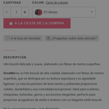
CANTIDAD
COLOR:
Carta de colores
01-brezo
A LA CESTA DE LA COMPRA
A la lista de favoritos
¿Preguntas sobre este artículo?
DESCRIPCIÓN
Hilo bouclé delicado y suave, elaborado con fibras de merino superfina.
Orsettini
es un hilo bouclé de alta calidad, elaborado con fibras de merino
superfina, que se distingue por su textura esponjosa y su agradable
ligereza. La mezcla premium de lana merino y poliamida proporciona
calidez, durabilidad y una comodidad excepcional. Ideal para suéteres,
chaquetas, bufandas, gorros y accesorios elegantes; perfecto para
proyectos acogedores de otoño e invierno con un elegante estilo bouclé.
86 % Lana virgen merino, 14 % Poliamida