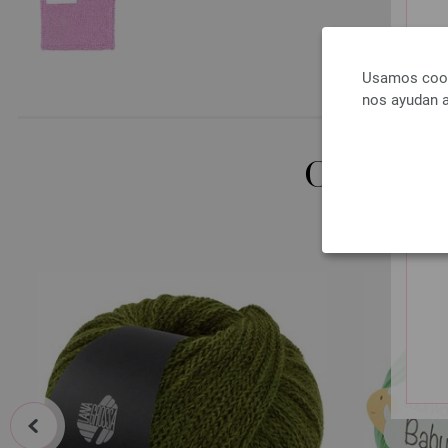
Usamos cooki
nos ayudan a
OTROS 
prev