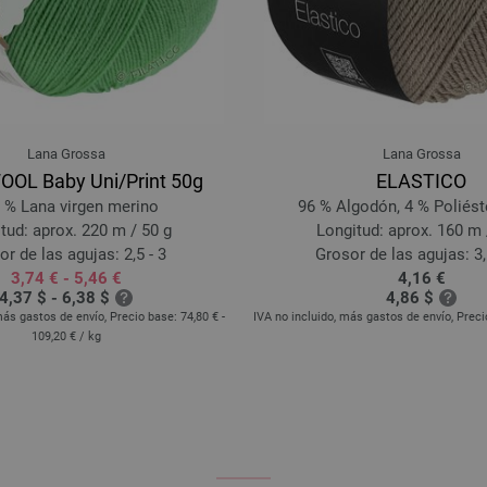
Lana Grossa
Lana Grossa
OL Baby Uni/Print 50g
ELASTICO
 % Lana virgen merino
96 % Algodón, 4 % Poliéste
tud: aprox. 220 m / 50 g
Longitud: aprox. 160 m 
r de las agujas: 2,5 - 3
Grosor de las agujas: 3,5
3,74 € - 5,46 €
4,16 €
4,37 $ - 6,38 $
4,86 $
más gastos de envío, Precio base:
74,80 € -
IVA no incluido, más gastos de envío, Prec
109,20 €
/ kg