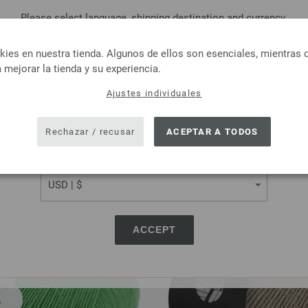
Please select language, shipping destination and currency.
LANGUAGE
es en nuestra tienda. Algunos de ellos son esenciales, mientras 
 mejorar la tienda y su experiencia.
Ajustes individuales
SHIPPING TO
CLIENTES TAMBIÉN HAN C
USA - The United States of America
Rechazar / recusar
ACEPTAR A TODOS
CURRENCY
ACCEPT