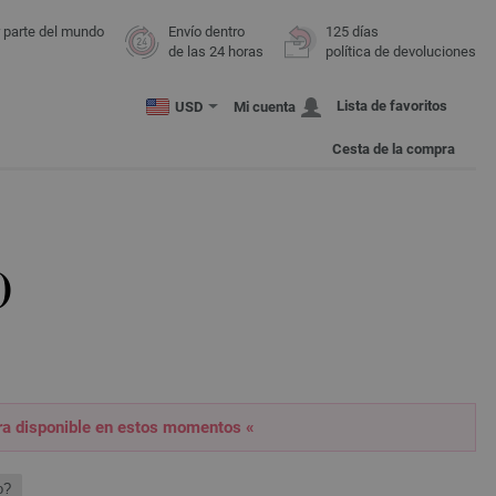
r parte del mundo
Envío dentro
125 días
de las 24 horas
política de devoluciones
Lista de favoritos
USD
Mi cuenta
Cesta de la compra
O
tra disponible en estos momentos «
o?