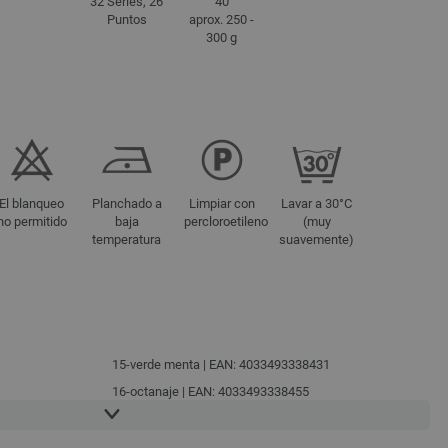
32 Series, 26
40
Puntos
aprox. 250 -
300 g
El blanqueo
Planchado a
Limpiar con
Lavar a 30°C
no permitido
baja
percloroetileno
(muy
temperatura
suavemente)
15-verde menta | EAN: 4033493338431
16-octanaje | EAN: 4033493338455
17-azul noche | EAN: 4033493338462
8
18-negro | EAN: 4033493338479