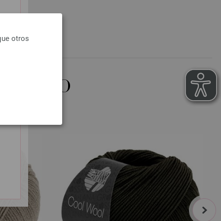
que otros
OMPRADO
next