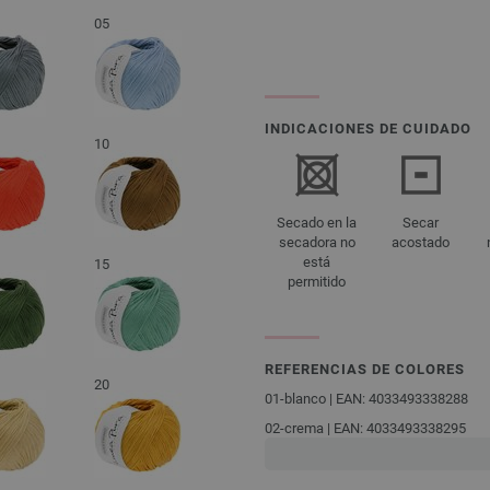
05
INDICACIONES DE CUIDADO
10
Secado en la
Secar
secadora no
acostado
está
15
permitido
REFERENCIAS DE COLORES
20
01-blanco | EAN: 4033493338288
02-crema | EAN: 4033493338295
03-gris plata | EAN: 4033493338301
04-gris oscuro | EAN: 403349333831