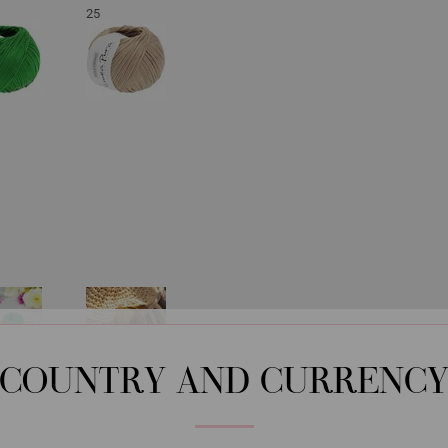
25
05-azul claro | EAN: 4033493338325
06-rosa | EAN: 4033493338349
07-purpura | EAN: 4033493338356
08-margarita roja | EAN: 403349333
09-coral | EAN: 4033493338370
10-ocre | EAN: 4033493338387
11-amarillo retama | EAN: 40334933
12-terracota | EAN: 4033493338400
13-rojo di cereza | EAN: 4033493338
14-verde oscuro | EAN: 4033493338
COUNTRY AND CURRENC