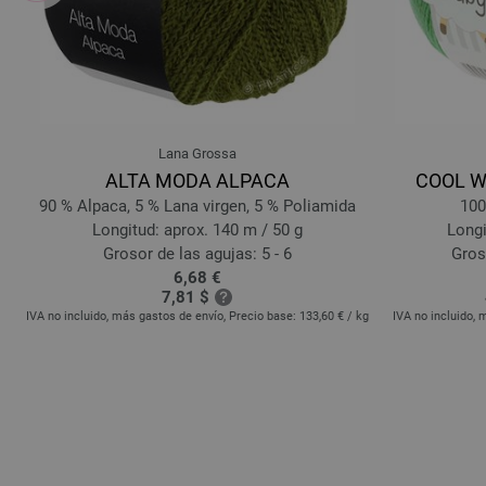
Lana Grossa
ALTA MODA ALPACA
COOL WO
90 % Alpaca, 5 % Lana virgen, 5 % Poliamida
100
Longitud: aprox. 140 m / 50 g
Longi
Grosor de las agujas: 5 - 6
Groso
6,68 €
7,81 $
kg
IVA no incluido, más gastos de envío, Precio base:
133,60 €
/ kg
IVA no incluido, 