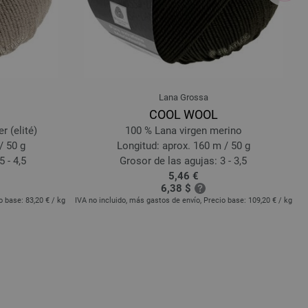
Lana Grossa
COOL WOOL
r (elité)
100 % Lana virgen merino
/ 50 g
Longitud: aprox. 160 m / 50 g
 - 4,5
Grosor de las agujas: 3 - 3,5
5,46 €
6,38 $
io base:
83,20 €
/ kg
IVA no incluido, más gastos de envío, Precio base:
109,20 €
/ kg
I