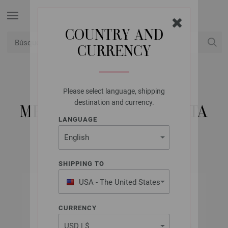
COUNTRY AND
CURRENCY
USD
Mi cuenta
Please select language, shipping
LANA GROSSA
destination and currency.
MEILENWEIT 100G SETA
LANGUAGE
SHIPPING TO
USA - The United States
of America
CURRENCY