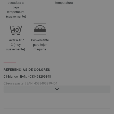
secadora a
temperatura
baja
temperatura
(suavemente)
Lavar a 40 °
Conveniente
C (muy
para tejer
suavemente)
máquina
REFERENCIAS DE COLORES
01-blanco | EAN: 4033493299398
02-rosa pastel | EAN: 4033493299404
03-clavel rosa | EAN: 4033493299411
04-grège | EAN: 4033493299428
05-taupe | EAN: 4033493299435
06-gris azulado | EAN: 4033493299442