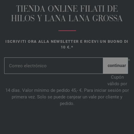
40-marino | EAN: 4033493354448
TIENDA ONLINE FILATI DE
41-jade turquesa | EAN: 4033493354455
HILOS Y LANA LANA GROSSA
42-verde primavera | EAN: 4033493354462
43-violeta oscuro | EAN: 4033493366403
44-Lirios rosa | EAN: 4033493366410
ISCRIVITI ORA ALLA NEWSLETTER E RICEVI UN BUONO DI
45-real | EAN: 4033493366427
10 €.*
46-verde musgo | EAN: 4033493366434
47-turrón | EAN: 4033493366441
*
48-amarillo sol | EAN: 4033493376419
49-verde hoja | EAN: 4033493376426
Cupón
válido por
50-verde oliva | EAN: 4033493376433
14 días. Valor mínimo de pedido 45,- €. Para iniciar sesión por
51-azul hielo | EAN: 4033493376440
primera vez. Solo se puede canjear un vale por cliente y
52-rojo | EAN: 4033493376457
pedido.
53-púrpura palido | EAN: 4033493382953
54-azul violeta | EAN: 4033493382960
55-azul celeste | EAN: 4033493382977
56-verde loden | EAN: 4033493382984