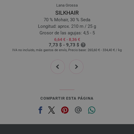
Lana Grossa
24-blanco brillante | EAN: 4033493313698
SILKHAIR
25-violeta antigua | EAN: 4033493319133
70 % Mohair, 30 % Seda
26-zarzamora | EAN: 4033493319140
Longitud: aprox. 210 m / 25 g
27-arcilla roja | EAN: 4033493319157
Grosor de las agujas: 4,5 - 5
6,64 € - 8,36 €
28-oliva | EAN: 4033493319164
7,73 $ - 9,73 $
29-verde reseda | EAN: 4033493319171
IVA no incluido, más gastos de envío, Precio base:
265,60 € - 334,40 €
/ kg
30-beige claro | EAN: 4033493319188
prev
next
31-azul | EAN: 4033493334495
32-marrón arcilla | EAN: 4033493334501
33-rojo frambuesa | EAN: 4033493334518
34-azul celeste | EAN: 4033493334525
35-verde azulado oscuro | EAN: 4033493341301
COMPARTIR ESTA PÁGINA
36-fucsia | EAN: 4033493341318
37-rosa vívida | EAN: 4033493341325
38-rojo fuego | EAN: 4033493354424
39-orquidea | EAN: 4033493354431