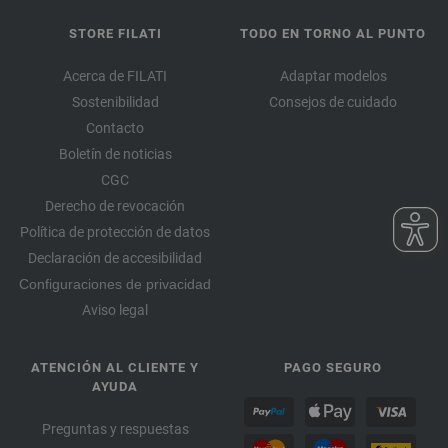
57-lavanda | EAN: 4033493398695
STORE FILATI
TODO EN TORNO AL PUNTO
58-amarillo pastel | EAN: 4033493398701
59-heno verde | EAN: 4033493398718
Acerca de FILATI
Adaptar modelos
60-marrón canela | EAN: 4033493398725
Sostenibilidad
Consejos de cuidado
Contacto
61-turquesamenta | EAN: 4033493407380
Boletín de noticias
62-turrón | EAN: 4033493407397
CGC
63-amarillo miel | EAN: 4033493407403
Derecho de revocación
Política de protección de datos
Declaración de accesibilidad
Configuraciones de privacidad
Aviso legal
ATENCIÓN AL CLIENTE Y
PAGO SEGURO
AYUDA
Preguntas y respuestas