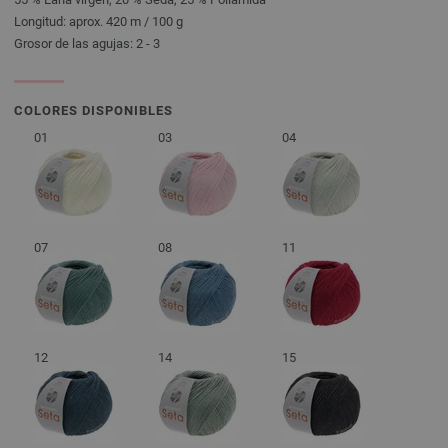
Longitud: aprox. 420 m / 100 g
Grosor de las agujas: 2 - 3
COLORES DISPONIBLES
01
03
04
07
08
11
12
14
15