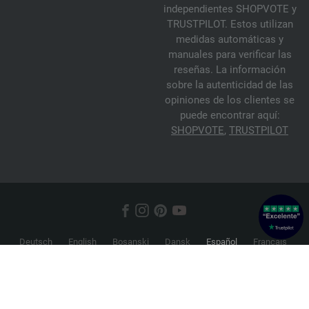
independientes SHOPVOTE y
TRUSTPILOT. Estos utilizan
medidas automáticas y
manuales para verificar las
reseñas. La información
sobre la autenticidad de las
opiniones de los clientes se
puede encontrar aquí:
SHOPVOTE
,
TRUSTPILOT
Deutsch
English
Bosanski
Dansk
Español
Français
Hrvatski
Italiano
Nederlands
Norsk
Русский
Srpski
Suomi
Svenska
© 2026 FILATI eCommerce GmbH