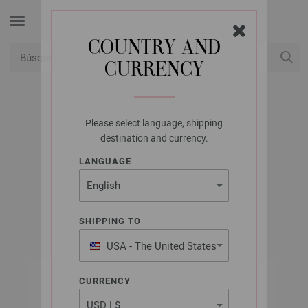
COUNTRY AND
CURRENCY
USD
Mi cuenta
Please select language, shipping
LANA GROSSA
destination and currency.
MEILENWEIT 100G
LANGUAGE
GRANITA
SHIPPING TO
USA - The United States
of America
CURRENCY