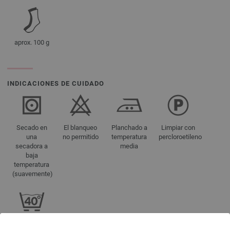
aprox. 100 g
INDICACIONES DE CUIDADO
Secado en
El blanqueo
Planchado a
Limpiar con
una
no permitido
temperatura
percloroetileno
secadora a
media
baja
temperatura
(suavemente)
Lavar a 40 °