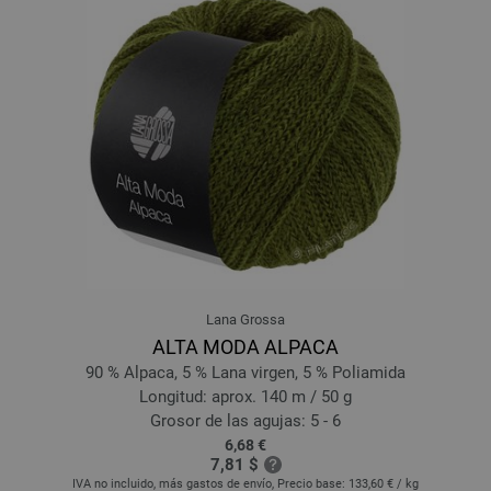
1810-fucsia/
zarzamora/
violeta/
naranja/
beige claro/
rojo | EAN:
4033493409070
1811-turquesa/
verde oliva/
azul ciruela/
rosa vieja/
amarillo/
borgoña | EAN:
4033493409087
1812-berenjena/
jeans azul/
amarillo arena/
gris oscuro/
aciano/
umber |
EAN: 4033493409094
Lana Grossa
ALTA MODA ALPACA
90 % Alpaca, 5 % Lana virgen, 5 % Poliamida
Longitud: aprox. 140 m / 50 g
Grosor de las agujas: 5 - 6
6,68 €
7,81 $
IVA no incluido, más gastos de envío, Precio base:
133,60 €
/ kg