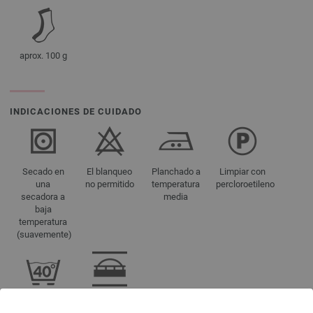
aprox. 100 g
INDICACIONES DE CUIDADO
Secado en
El blanqueo
Planchado a
Limpiar con
una
no permitido
temperatura
percloroetileno
secadora a
media
baja
temperatura
(suavemente)
Lavar a 40 °
Conveniente
C (muy
para tejer