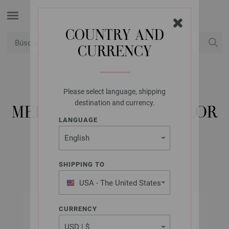
COUNTRY AND
CURRENCY
USD
Mi cuenta
Please select language, shipping
LANA GROSSA
destination and currency.
MEILENWEIT 100G COLOR
LANGUAGE
MIX MULTI
SHIPPING TO
USA - The United States
of America
CURRENCY