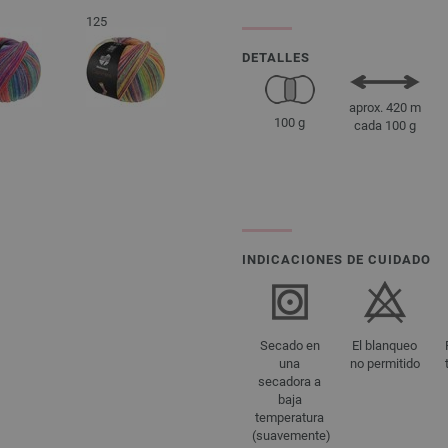
125
DETALLES
aprox. 420 m
100 g
cada 100 g
INDICACIONES DE CUIDADO
Secado en
El blanqueo
una
no permitido
secadora a
baja
temperatura
(suavemente)