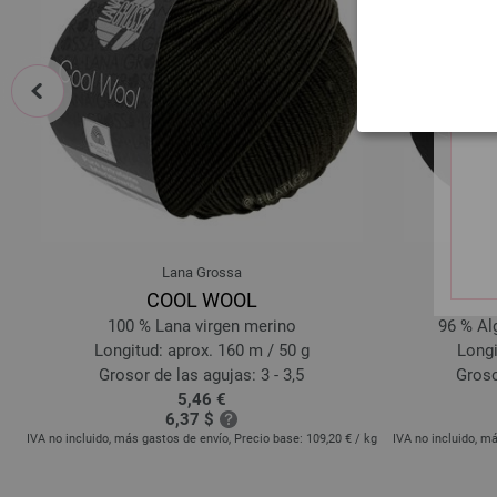
prev
Lana Grossa
COOL WOOL
100 % Lana virgen merino
96 % Alg
Longitud: aprox. 160 m / 50 g
Longi
Grosor de las agujas: 3 - 3,5
Groso
5,46 €
6,37 $
kg
IVA no incluido, más gastos de envío, Precio base:
109,20 €
/ kg
IVA no incluido, m