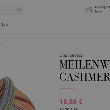
A cualquie
Envío
Sale
o
LANA GROSSA
MEILENW
CASHMER
10,88 €
12,70 $