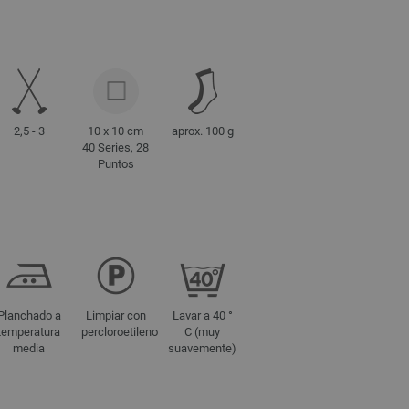
2,5 - 3
10 x 10 cm
aprox. 100 g
40 Series, 28
Puntos
Planchado a
Limpiar con
Lavar a 40 °
temperatura
percloroetileno
C (muy
media
suavemente)