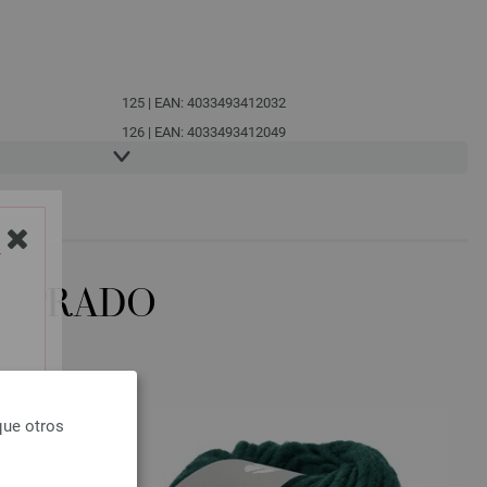
125 | EAN: 4033493412032
126 | EAN: 4033493412049
Y
OMPRADO
que otros