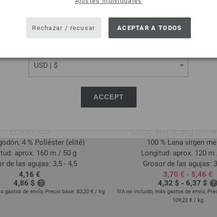
Ajustes individuales
SHIPPING TO
USA - The United States of America
Rechazar / recusar
ACEPTAR A TODOS
CURRENCY
ACCEPT
Lana Grossa
Lana Grossa
ELASTICO
COOL WOOL Big Uni/
odón, 4 % Poliéster (elité)
100 % Lana virgen me
tud: aprox. 160 m / 50 g
Longitud: aprox. 120 m 
r de las agujas: 3,5 - 4,5
Grosor de las agujas: 3
4,16 €
3,70 € - 5,46 €
4,86 $
4,32 $ - 6,37 $
ás gastos de envío, Precio base:
83,20 €
/ kg
IVA no incluido, más gastos de envío, Pre
109,20 €
/ kg