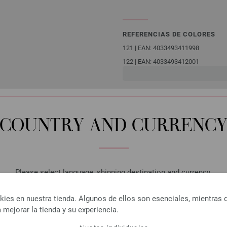
REFERENCIAS DE COLORES
121 | EAN: 4033493411998
122 | EAN: 4033493412001
123 | EAN: 4033493412018
124 | EAN: 4033493412025
COUNTRY AND CURRENC
CLIENTES TAMBIÉN HAN C
Please select language, shipping destination and currency.
LANGUAGE
es en nuestra tienda. Algunos de ellos son esenciales, mientras 
 mejorar la tienda y su experiencia.