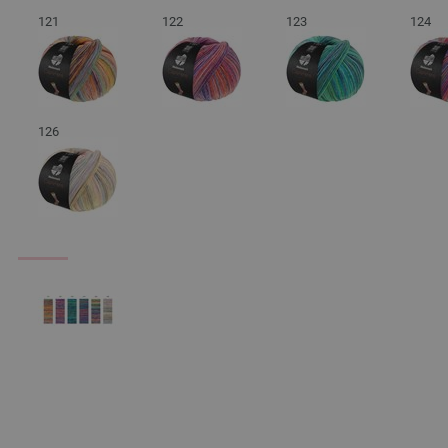
121
122
123
124
126