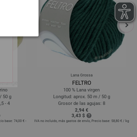
next
Lana Grossa
Melange
FELTRO
rino
100 % Lana virgen
/ 50 g
Longitud: aprox. 50 m / 50 g
,5 - 4
Grosor de las agujas: 8
2,94 €
3,43 $
cio base:
74,00 € -
IVA no incluido, más gastos de envío, Precio base:
58,80 €
/ kg