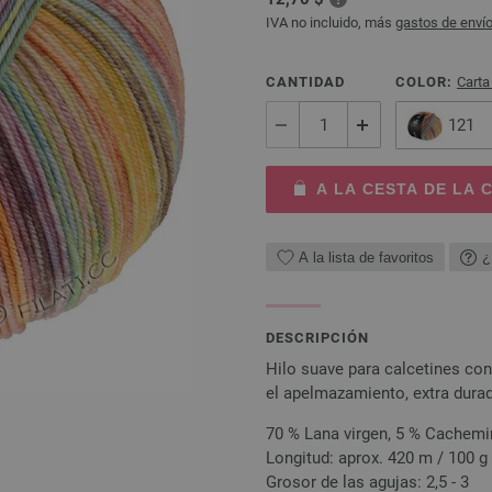
IVA no incluido, más
gastos de enví
CANTIDAD
COLOR:
Carta
121
A LA CESTA DE LA
A la lista de favoritos
¿
DESCRIPCIÓN
Hilo suave para calcetines con
el apelmazamiento, extra dura
70 % Lana virgen, 5 % Cachemi
Longitud: aprox. 420 m / 100 g
Grosor de las agujas: 2,5 - 3