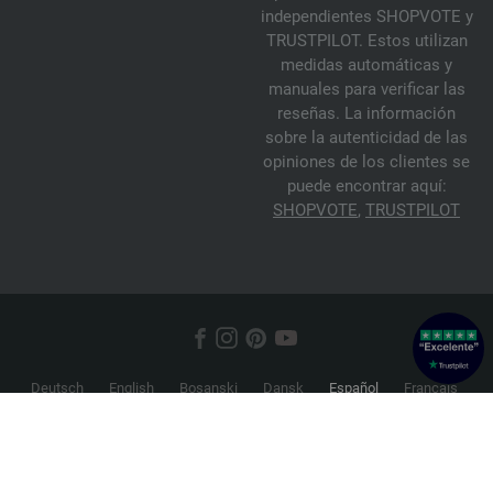
independientes SHOPVOTE y
TRUSTPILOT. Estos utilizan
medidas automáticas y
manuales para verificar las
reseñas. La información
sobre la autenticidad de las
opiniones de los clientes se
puede encontrar aquí:
SHOPVOTE
,
TRUSTPILOT
Deutsch
English
Bosanski
Dansk
Español
Français
Hrvatski
Italiano
Nederlands
Norsk
Русский
Srpski
Suomi
Svenska
© 2026 FILATI eCommerce GmbH