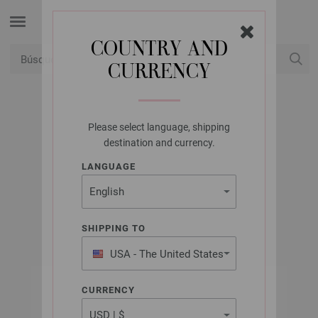
COUNTRY AND
CURRENCY
USD
Mi cuenta
Please select language, shipping
LANA GROSSA
destination and currency.
MEILENWEIT 100G
LANGUAGE
CAPRESE
SHIPPING TO
USA - The United States
of America
CURRENCY