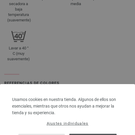
secadora a
media
baja
temperatura
(suavemente)
Lavar a 40 °
C (muy
suavemente)
REFERENCIAS DE COLORES
7031 | EAN: 4033493387569
Usamos cookies en nuestra tienda. Algunos de ellos son
7032 | EAN: 4033493387576
esenciales, mientras que otros nos ayudan a mejorar la
7033 | EAN: 4033493387583
tienda y su experiencia.
7034 | EAN: 4033493387590
Ajustes individuales
7035 | EAN: 4033493387606
7036 | EAN: 4033493387613