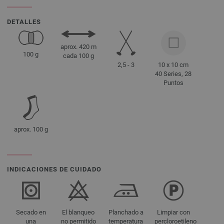
DETALLES
aprox. 420 m
100 g
cada 100 g
2,5 - 3
10 x 10 cm
40 Series, 28
Puntos
aprox. 100 g
INDICACIONES DE CUIDADO
Secado en
El blanqueo
Planchado a
Limpiar con
una
no permitido
temperatura
percloroetileno