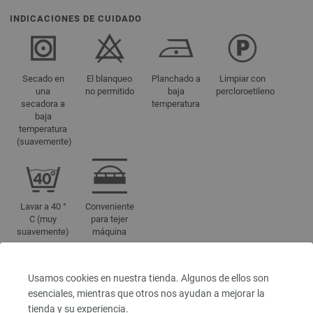
INDICACIONES DE CUIDADO
Secado en
El blanqueo
Planchado a
Limpiar con
una
no permitido
baja
percloroetileno
secadora a
temperatura
baja
temperatura
(suavemente)
Lavar a 40 °
Conveniente
C (muy
para tejer
suavemente)
máquina
Usamos cookies en nuestra tienda. Algunos de ellos son
REFERENCIAS DE COLORES
esenciales, mientras que otros nos ayudan a mejorar la
1601-violeta oscuro mezcla | EAN: 4033493345866
tienda y su experiencia.