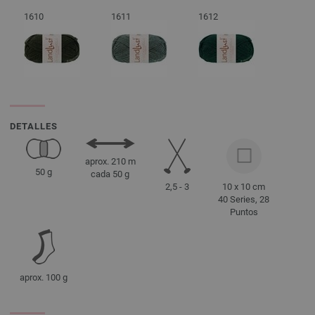
1610
1611
1612
DETALLES
aprox. 210 m
50 g
cada 50 g
2,5 - 3
10 x 10 cm
40 Series, 28
Puntos
aprox. 100 g