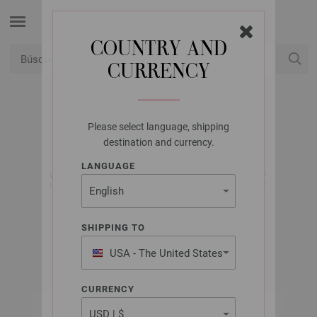
COUNTRY AND
CURRENCY
USD
Mi cuenta
Please select language, shipping
LANA GROSSA
destination and currency.
LANDLUST DIE
LANGUAGE
SOCKENWOLLE 50G
MÉLANGE
SHIPPING TO
USA - The United States
of America
CURRENCY