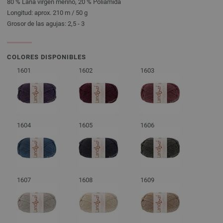
80 % Lana virgen merino, 20 % Poliamida
Longitud: aprox. 210 m / 50 g
Grosor de las agujas: 2,5 - 3
COLORES DISPONIBLES
1601
1602
1603
1604
1605
1606
1607
1608
1609