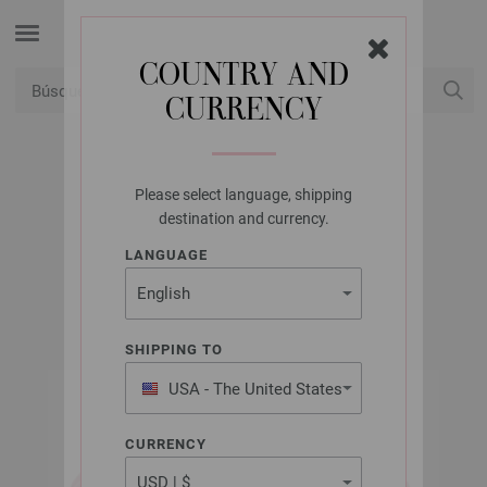
COUNTRY AND
CURRENCY
USD
Mi cuenta
Please select language, shipping
LANA GROSSA
destination and currency.
GOMITOLO ALGA
LANGUAGE
SHIPPING TO
USA - The United States
of America
CURRENCY