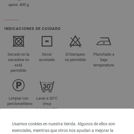
aprox. 400 g
INDICACIONES DE CUIDADO
Secado en la
Secar
El blanqueo
Planchado a
secadora no
acostado
no permitido
baja
está
temperatura
permitido
Limpiar con
Lavar a 30°C
percloroetileno
(muy
suavemente)
Usamos cookies en nuestra tienda. Algunos de ellos son
esenciales, mientras que otros nos ayudan a mejorar la
REFERENCIAS DE COLORES