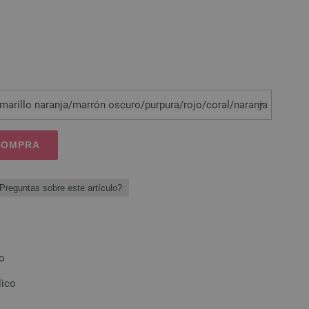
marillo naranja/marrón oscuro/purpura/rojo/coral/naranja
 COMPRA
Preguntas sobre este artículo?
o
lico