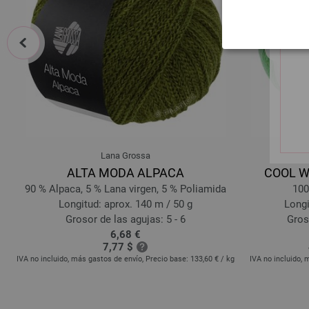
prev
Lana Grossa
ALTA MODA ALPACA
COOL WO
90 % Alpaca, 5 % Lana virgen, 5 % Poliamida
100
Longitud: aprox. 140 m / 50 g
Longi
Grosor de las agujas: 5 - 6
Groso
6,68 €
7,77 $
kg
IVA no incluido, más gastos de envío, Precio base:
133,60 €
/ kg
IVA no incluido, 