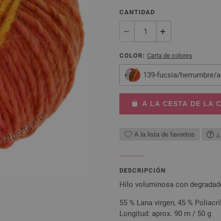
CANTIDAD
COLOR:
Carta de colores
139-fucsia/herrumbre/a
A LA CESTA DE LA
A la lista de favoritos
¿
DESCRIPCIÓN
Hilo voluminosa con degradad
55 % Lana virgen, 45 % Poliacrí
Longitud: aprox. 90 m / 50 g