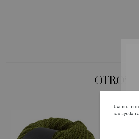
OTROS 
Usamos cooki
nos ayudan a