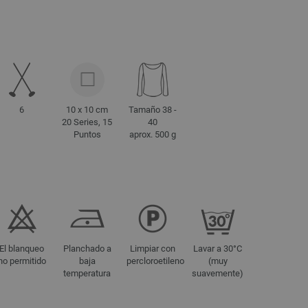
6
10 x 10 cm
Tamaño 38 -
20 Series, 15
40
Puntos
aprox. 500 g
El blanqueo
Planchado a
Limpiar con
Lavar a 30°C
no permitido
baja
percloroetileno
(muy
temperatura
suavemente)