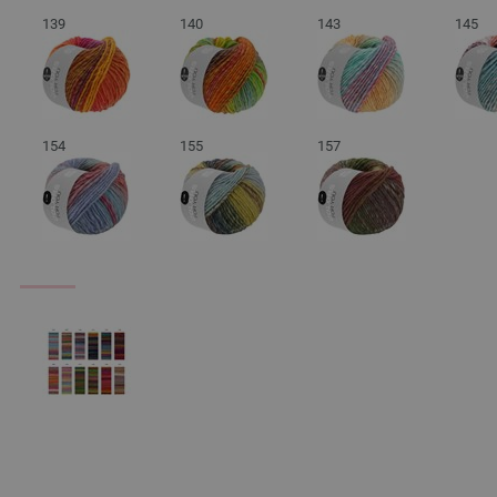
139
140
143
145
154
155
157