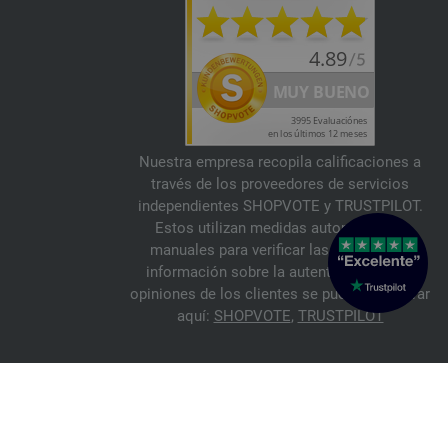
Nuestra empresa recopila calificaciones a
través de los proveedores de servicios
independientes SHOPVOTE y TRUSTPILOT.
Estos utilizan medidas automáticas y
manuales para verificar las reseñas. La
información sobre la autenticidad de las
opiniones de los clientes se puede encontrar
aquí:
SHOPVOTE
,
TRUSTPILOT