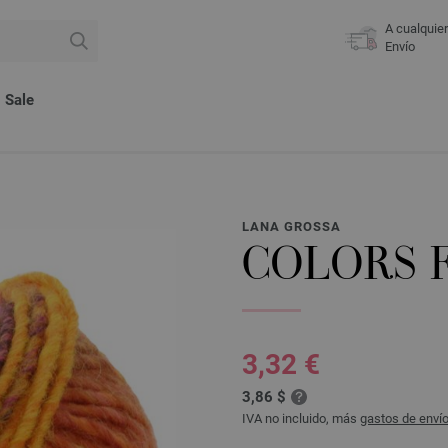
A cualquie
Envío
Sale
LANA GROSSA
COLORS 
3,32 €
3,86 $
IVA no incluido, más
gastos de enví