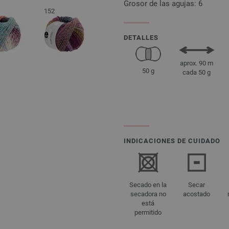
Grosor de las agujas: 6
152
DETALLES
aprox. 90 m
50 g
cada 50 g
INDICACIONES DE CUIDADO
Secado en la
Secar
secadora no
acostado
está
permitido