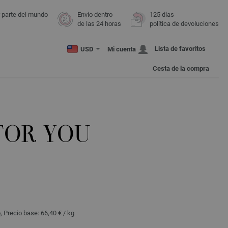
r parte del mundo
Envío dentro
125 días
de las 24 horas
política de devoluciones
Lista de favoritos
USD
Mi cuenta
Cesta de la compra
FOR YOU
o
, Precio base:
66,40 €
/ kg