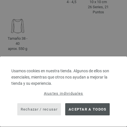
4 - 4,5
10 x 10 cm
26 Series, 21
Puntos
Tamaño 38 -
40
aprox. 550 g
Usamos cookies en nuestra tienda. Algunos de ellos son
INDICACIONES DE CUIDADO
esenciales, mientras que otros nos ayudan a mejorar la
tienda y su experiencia.
Ajustes individuales
Secar
El blanqueo
Planchado a
Limpiar con
acostado
no permitido
baja
percloroetileno
temperatura
Rechazar / recusar
ACEPTAR A TODOS