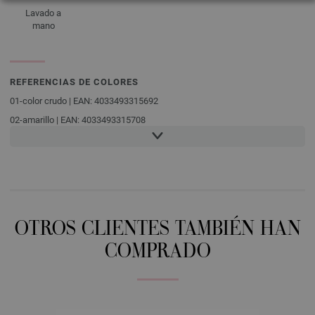
Lavado a
mano
REFERENCIAS DE COLORES
01-color crudo | EAN: 4033493315692
02-amarillo | EAN: 4033493315708
03-beige | EAN: 4033493315715
04-herrumbre | EAN: 4033493315722
05-vino tinto | EAN: 4033493315739
06-rosa vieja | EAN: 4033493315746
07-rosé | EAN: 4033493315753
OTROS CLIENTES TAMBIÉN HAN
08-purpura | EAN: 4033493315760
COMPRADO
09-gris verde | EAN: 4033493315777
10-azul claro | EAN: 4033493315784
11-menta | EAN: 4033493315791
12-gris verde | EAN: 4033493315807