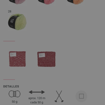
28
DETALLES
aprox. 120 m
50 g
cada 50 g