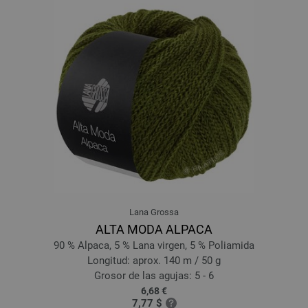
13-limón | EAN: 4033493315814
14-amarillo ocre | EAN: 4033493315821
15-gris oscuro | EAN: 4033493315838
16-negro/
naturaleza | EAN: 4033493315845
17-rojo violeta | EAN: 4033493321310
18-azul pastel | EAN: 4033493321327
19-gris marrón | EAN: 4033493321334
20-gris púrpura | EAN: 4033493321341
21-marino | EAN: 4033493321358
22-jeans azul | EAN: 4033493335089
23-beige claro | EAN: 4033493335096
Lana Grossa
24-albaricoque | EAN: 4033493335102
ALTA MODA ALPACA
25-clavel | EAN: 4033493335119
90 % Alpaca, 5 % Lana virgen, 5 % Poliamida
26-rojo claro | EAN: 4033493341950
Longitud: aprox. 140 m / 50 g
27-naranja | EAN: 4033493341967
Grosor de las agujas: 5 - 6
6,68 €
28-verde delicado | EAN: 4033493341974
7,77 $