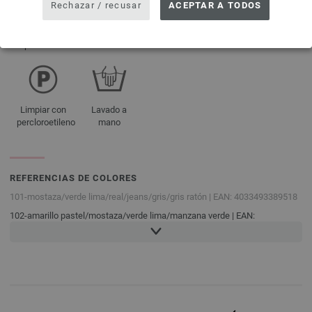
Rechazar / recusar
ACEPTAR A TODOS
Secado en la
Secar
El blanqueo
No planchar
secadora no
acostado
no permitido
está
permitido
Limpiar con
Lavado a
percloroetileno
mano
REFERENCIAS DE COLORES
101-mostaza/
verde lima/
real/
jeans/
gris/
gris ratón | EAN: 4033493389518
102-amarillo pastel/
mostaza/
verde lima/
manzana verde | EAN:
4033493389525
103-verde mayo/
limón/
kiwi/
manzana verde | EAN: 4033493389532
104-kiwi/
pistacho/
vainilla/
amarillo mostaza/
melocotón/
albaricoque | EAN:
4033493389549
105-salmón/
rosa polvo/
lila/
púrpura azulado/
violeta | EAN: 4033493389556