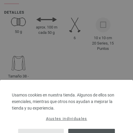
DETALLES
aprox. 100 m
50 g
cada 50 g
6
10 x 10 cm
20 Series, 15
Puntos
Tamaño 38 -
40
aprox. 450 g
Usamos cookies en nuestra tienda. Algunos de ellos son
esenciales, mientras que otros nos ayudan a mejorar la
tienda y su experiencia.
INDICACIONES DE CUIDADO
Ajustes individuales