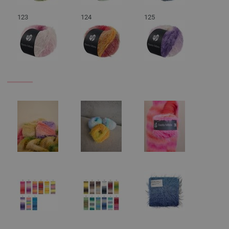
123
124
125