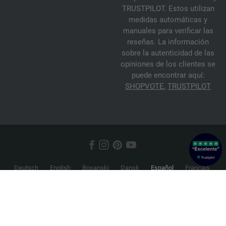
TRUSTPILOT. Estos utilizan
medidas automáticas y
manuales para verificar las
reseñas. La información
sobre la autenticidad de las
opiniones de los clientes se
puede encontrar aquí:
SHOPVOTE
,
TRUSTPILOT
Deutsch
English
Bosanski
Dansk
Español
Français
Hrvatski
Italiano
Nederlands
Norsk
Русский
Srpski
Suomi
Svenska
© 2026 FILATI eCommerce GmbH