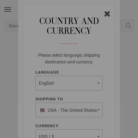
COUNTRY AND
CURRENCY
USD
Mi cuenta
Please select language, shipping
LANA GROSSA
destination and currency.
BASTA MISTA
LANGUAGE
SHIPPING TO
USA - The United States
of America
CURRENCY