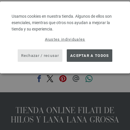
Grosor de las agujas: 6 - 7
2,48 €
RRP:
5,00 €
2,90 $
RRP:
5,84 $
Usamos cookies en nuestra tienda. Algunos de ellos son
IVA no incluido, más gastos de envío, Precio base:
49,60 €
/ kg
esenciales, mientras que otros nos ayudan a mejorar la
tienda y su experiencia.
prev
next
Ajustes individuales
Rechazar / recusar
ACEPTAR A TODOS
COMPARTIR ESTA PÁGINA
TIENDA ONLINE FILATI DE
HILOS Y LANA LANA GROSSA