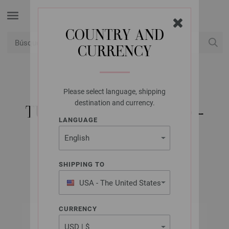
COUNTRY AND
CURRENCY
USD
Mi cuenta
Please select language, shipping
LANA GROSSA
destination and currency.
TÜCHER & CO. NO. 10 -
LANGUAGE
EDICIÓN ALEMANA
SHIPPING TO
All Seasons 2026
USA - The United States
of America
CURRENCY