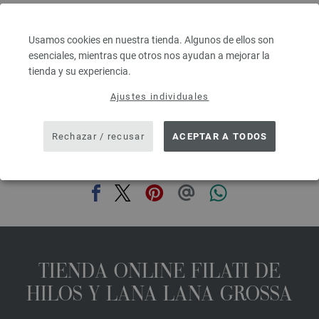
Grosor de las agujas: 6 - 7
2,48 €
RRP:
5,00 €
2,90 $
RRP:
5,84 $
Usamos cookies en nuestra tienda. Algunos de ellos son
IVA no incluido, más gastos de envío, Precio base:
49,60 €
/ kg
esenciales, mientras que otros nos ayudan a mejorar la
tienda y su experiencia.
prev
next
Ajustes individuales
Rechazar / recusar
ACEPTAR A TODOS
COMPARTIR ESTA PÁGINA
TIENDA ONLINE FILATI DE
HILOS Y LANA LANA GROSSA