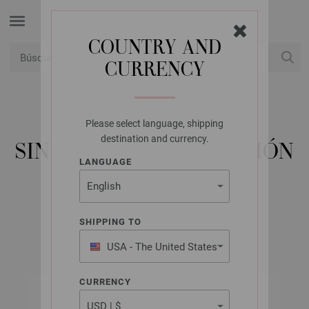
COUNTRY AND
CURRENCY
USD
Mi cuenta
Please select language, shipping
LANA GROSSA
destination and currency.
SINCHENS NO. 1 - EDICIÓN
LANGUAGE
ALEMANA
SHIPPING TO
Otoño/Invierno 2025/26
USA - The United States
of America
CURRENCY