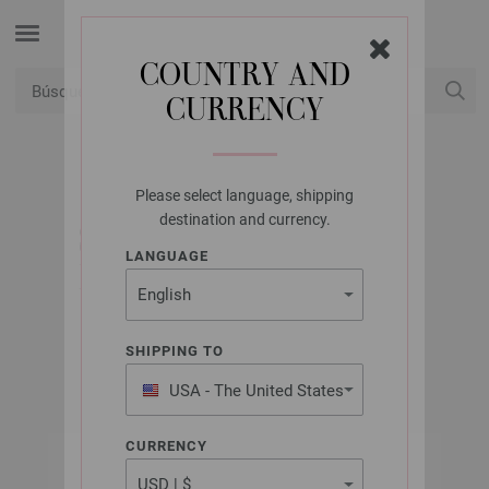
COUNTRY AND
CURRENCY
USD
Mi cuenta
Please select language, shipping
LANA GROSSA
destination and currency.
SHADES - KNITTING
LANGUAGE
INSTRUCTIONS (EN)
SHIPPING TO
Otoño/Invierno 2019/20
USA - The United States
of America
CURRENCY