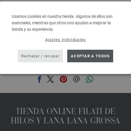
Grosor de las agujas: 7 - 8
3,78 €
4,42 $
Usamos cookies en nuestra tienda. Algunos de ellos son
IVA no incluido, más gastos de envío, Precio base:
75,60 €
/ kg
esenciales, mientras que otros nos ayudan a mejorar la
tienda y su experiencia.
prev
next
Ajustes individuales
Rechazar / recusar
ACEPTAR A TODOS
COMPARTIR ESTA PÁGINA
TIENDA ONLINE FILATI DE
HILOS Y LANA LANA GROSSA