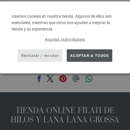
Grosor de las agujas: 6 - 7
2,48 €
RRP:
5,00 €
2,90 $
RRP:
5,84 $
Usamos cookies en nuestra tienda. Algunos de ellos son
IVA no incluido, más gastos de envío, Precio base:
49,60 €
/ kg
esenciales, mientras que otros nos ayudan a mejorar la
tienda y su experiencia.
prev
next
Ajustes individuales
Rechazar / recusar
ACEPTAR A TODOS
COMPARTIR ESTA PÁGINA
TIENDA ONLINE FILATI DE
HILOS Y LANA LANA GROSSA