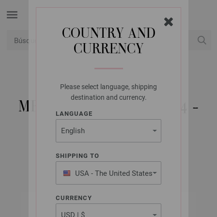
COUNTRY AND
CURRENCY
USD
Mi cuenta
Please select language, shipping
LANA GROSSA
destination and currency.
MERINO EDITION NO. 4 -
LANGUAGE
EDICIÓN ALEMANA
SHIPPING TO
Otoño/Invierno 2025/26
USA - The United States
of America
CURRENCY