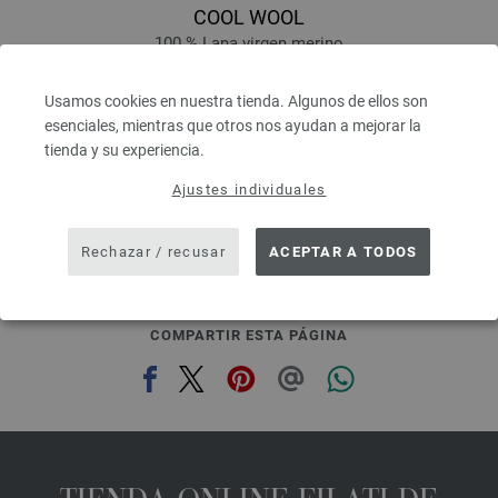
COOL WOOL
100 % Lana virgen merino
Longitud: aprox. 160 m / 50 g
Grosor de las agujas: 3 - 3,5
Usamos cookies en nuestra tienda. Algunos de ellos son
5,46 €
esenciales, mientras que otros nos ayudan a mejorar la
6,35 $
tienda y su experiencia.
IVA no incluido, más gastos de envío, Precio base:
109,20 €
/ kg
Ajustes individuales
prev
next
Rechazar / recusar
ACEPTAR A TODOS
COMPARTIR ESTA PÁGINA