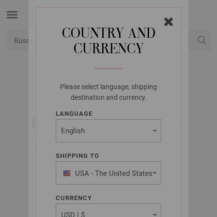
COUNTRY AND
CURRENCY
USD
Mi cuenta
Please select language, shipping
LANA GROSSA
destination and currency.
LOOKBOOK NO. 9 -
LANGUAGE
REVISTA ALEMANA +
INSTRUCCIONES EN
FRANCÉS
SHIPPING TO
USA - The United States
of America
Septiembre 2020
CURRENCY