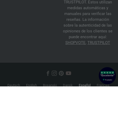
TRUSTPILOT. Estos utilizan
medidas automáticas y
manuales para verificar las
reseñas. La información
sobre la autenticidad de las
opiniones de los clientes se
puede encontrar aquí:
SHOPVOTE
,
TRUSTPILOT
Deutsch
English
Bosanski
Dansk
Español
Français
Hrvatski
Italiano
Nederlands
Norsk
Русский
Srpski
Suomi
Svenska
© 2026 FILATI eCommerce GmbH