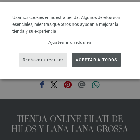
Grosor de las agujas: 7 - 8
3,78 €
4,41 $
Usamos cookies en nuestra tienda. Algunos de ellos son
IVA no incluido, más gastos de envío, Precio base:
75,60 €
/ kg
esenciales, mientras que otros nos ayudan a mejorar la
tienda y su experiencia.
prev
next
Ajustes individuales
Rechazar / recusar
ACEPTAR A TODOS
COMPARTIR ESTA PÁGINA
TIENDA ONLINE FILATI DE
HILOS Y LANA LANA GROSSA