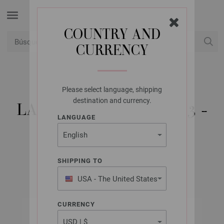
COUNTRY AND
CURRENCY
USD
Mi cuenta
Please select language, shipping
LANA GROSSA
destination and currency.
LANDLUST FLYER 2023 -
LANGUAGE
REVISTA ALEMÁNA
SHIPPING TO
Primavera/Verano 2023
USA - The United States
of America
CURRENCY