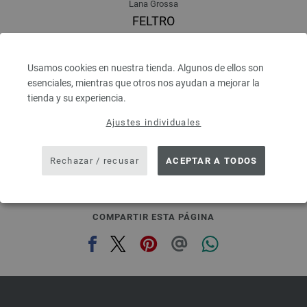
Lana Grossa
FELTRO
100 % Lana virgen
Longitud: aprox. 50 m / 50 g
Grosor de las agujas: 8
Usamos cookies en nuestra tienda. Algunos de ellos son
2,94 €
esenciales, mientras que otros nos ayudan a mejorar la
3,43 $
tienda y su experiencia.
IVA no incluido, más gastos de envío, Precio base:
58,80 €
/ kg
Ajustes individuales
prev
next
Rechazar / recusar
ACEPTAR A TODOS
COMPARTIR ESTA PÁGINA