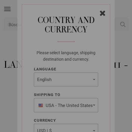
COUNTRY AND
CURRENCY
USD
Mi cuenta
Please select language, shipping
LANA GROSSA
destination and currency.
LANA GROSSA KIDS NO. 11 -
LANGUAGE
INSTRUCCIONES EN
INGLÉS
SHIPPING TO
USA - The United States
All Seasons 2019
of America
CURRENCY