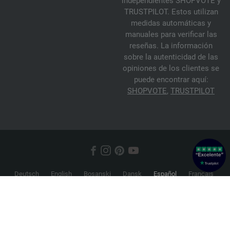
independientes SHOPVOTE y
TRUSTPILOT. Estos utilizan
medidas automáticas y
manuales para verificar las
reseñas. La información
sobre la autenticidad de las
opiniones de los clientes se
puede encontrar aquí:
SHOPVOTE
,
TRUSTPILOT
Deutsch
English
Bosanski
Dansk
Español
Français
Hrvatski
Italiano
Nederlands
Norsk
Русский
Srpski
Suomi
Svenska
© 2026 FILATI eCommerce GmbH