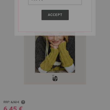
ACCEPT
RRP:
6,92 €
6,45 €