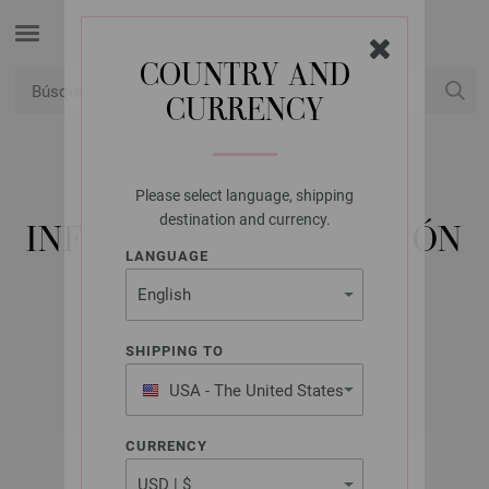
COUNTRY AND
CURRENCY
USD
Mi cuenta
Please select language, shipping
LANA GROSSA
destination and currency.
INFANTI NO. 20 - EDICIÓN
LANGUAGE
ALEMANA
SHIPPING TO
All Seasons 2023
USA - The United States
of America
CURRENCY