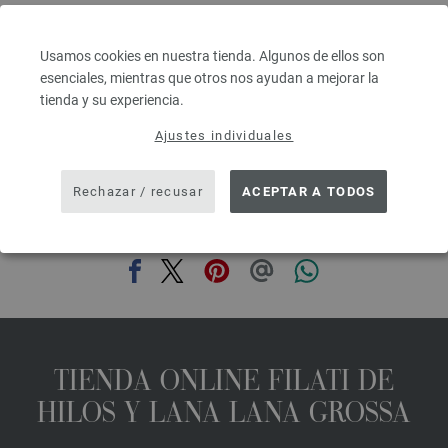
Grosor de las agujas: 5 - 6
6,68 €
7,80 $
Usamos cookies en nuestra tienda. Algunos de ellos son
IVA no incluido, más gastos de envío, Precio base:
133,60 €
/ kg
esenciales, mientras que otros nos ayudan a mejorar la
tienda y su experiencia.
prev
next
Ajustes individuales
Rechazar / recusar
ACEPTAR A TODOS
COMPARTIR ESTA PÁGINA
TIENDA ONLINE FILATI DE
HILOS Y LANA LANA GROSSA