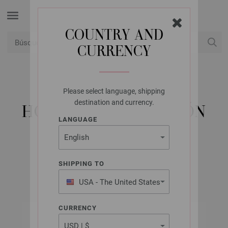
COUNTRY AND
CURRENCY
USD
Mi cuenta
Please select language, shipping
LANA GROSSA
destination and currency.
HOME NO. 78 - EDICIÓN
LANGUAGE
ALEMANA
SHIPPING TO
All Seasons 2025
USA - The United States
of America
CURRENCY