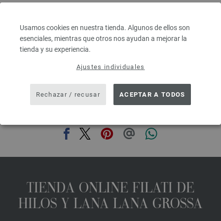
Grosor de las agujas: 4,5 - 5
6,64 € - 8,36 €
7,76 $ - 9,77 $
Usamos cookies en nuestra tienda. Algunos de ellos son
IVA no incluido, más gastos de envío, Precio base:
265,60 € - 334,40 €
/ kg
esenciales, mientras que otros nos ayudan a mejorar la
tienda y su experiencia.
prev
next
Ajustes individuales
Rechazar / recusar
ACEPTAR A TODOS
COMPARTIR ESTA PÁGINA
TIENDA ONLINE FILATI DE
HILOS Y LANA LANA GROSSA