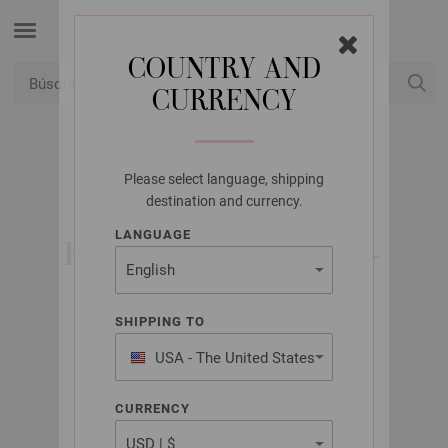
COUNTRY AND
CURRENCY
USD
Mi cuenta
Please select language, shipping
LANA GROSSA
destination and currency.
GOMITOLO NO. 15 -
LANGUAGE
REVISTA ALEMANA +
INSTRUCCIONES EN
FRANCÉS
SHIPPING TO
USA - The United States
of America
Marzo 2025
CURRENCY