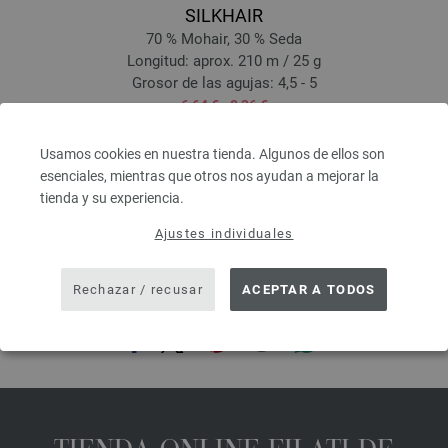
SILKHAIR
70 % Mohair, 30 % Seda
Longitud: aprox. 210 m / 25 g
Grosor de las agujas: 4,5 - 5
6,64 € - 8,36 €
7,75 $ - 9,76 $
IVA no incluido, más gastos de envío, Precio base:
265,60 € - 334,40 €
/ kg
Usamos cookies en nuestra tienda. Algunos de ellos son
prev
next
esenciales, mientras que otros nos ayudan a mejorar la
tienda y su experiencia.
Ajustes individuales
Rechazar / recusar
ACEPTAR A TODOS
COMPARTIR ESTA PÁGINA