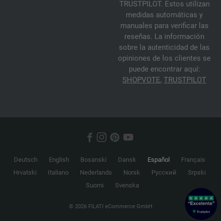
TRUSTPILOT. Estos utilizan
medidas automáticas y
manuales para verificar las
reseñas. La información
sobre la autenticidad de las
opiniones de los clientes se
puede encontrar aquí:
SHOPVOTE
,
TRUSTPILOT
Deutsch
English
Bosanski
Dansk
Español
Français
Hrvatski
Italiano
Nederlands
Norsk
Русский
Srpski
Suomi
Svenska
© 2026 FILATI eCommerce GmbH