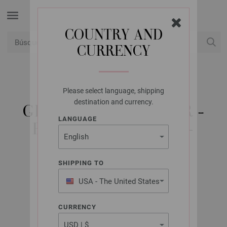
COUNTRY AND
CURRENCY
USD
Mi cuenta
Please select language, shipping
LANA GROSSA
destination and currency.
GIOIA & LUCIA FLYER -
LANGUAGE
REVISTA ALEMANA +
INSTRUCCIONES EN
INGLÉS (EN)
SHIPPING TO
USA - The United States
of America
Septiembre 2019
CURRENCY