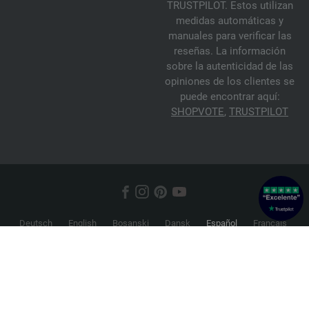
TRUSTPILOT. Estos utilizan
medidas automáticas y
manuales para verificar las
reseñas. La información
sobre la autenticidad de las
opiniones de los clientes se
puede encontrar aquí:
SHOPVOTE
,
TRUSTPILOT
Deutsch
English
Bosanski
Dansk
Español
Français
Hrvatski
Italiano
Nederlands
Norsk
Русский
Srpski
Suomi
Svenska
© 2026 FILATI eCommerce GmbH