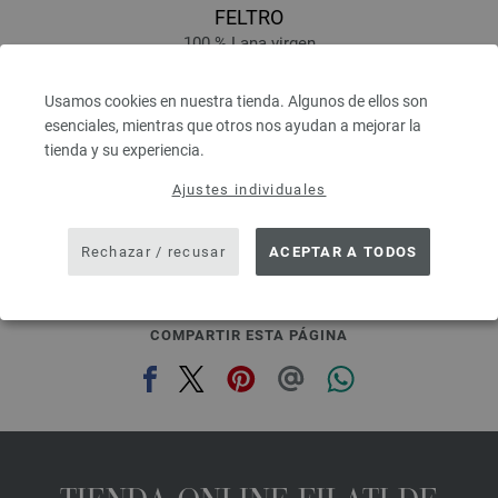
FELTRO
100 % Lana virgen
Longitud: aprox. 50 m / 50 g
Grosor de las agujas: 8
Usamos cookies en nuestra tienda. Algunos de ellos son
2,94 €
esenciales, mientras que otros nos ayudan a mejorar la
3,42 $
tienda y su experiencia.
IVA no incluido, más gastos de envío, Precio base:
58,80 €
/ kg
Ajustes individuales
prev
next
Rechazar / recusar
ACEPTAR A TODOS
COMPARTIR ESTA PÁGINA