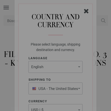
COUNTRY AND
CURRENCY
USD
Mi cuenta
Please select language, shipping
LANA GROSSA
destination and currency.
FILATI TÜCHER & CO. NO. 3
LANGUAGE
- KNITTING INSTRUCTIONS
(EN)
SHIPPING TO
USA - The United States
Otoño/Invierno 2019/20
of America
CURRENCY