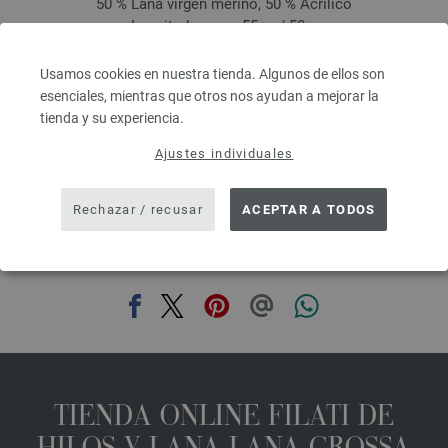
50 % Lana virgen merino, 50 % Acrílico
Longitud: aprox. 55 m / 50 g
Grosor de las agujas: 7 - 8
3,78 €
Usamos cookies en nuestra tienda. Algunos de ellos son
4,41 $
esenciales, mientras que otros nos ayudan a mejorar la
IVA no incluido, más gastos de envío, Precio base:
75,60 €
/ kg
tienda y su experiencia.
prev
next
Ajustes individuales
Rechazar / recusar
ACEPTAR A TODOS
COMPARTIR ESTA PÁGINA
TIENDA ONLINE FILATI DE