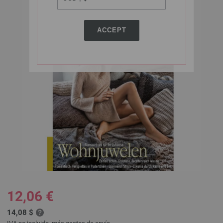
ACCEPT
12,06 €
14,08 $