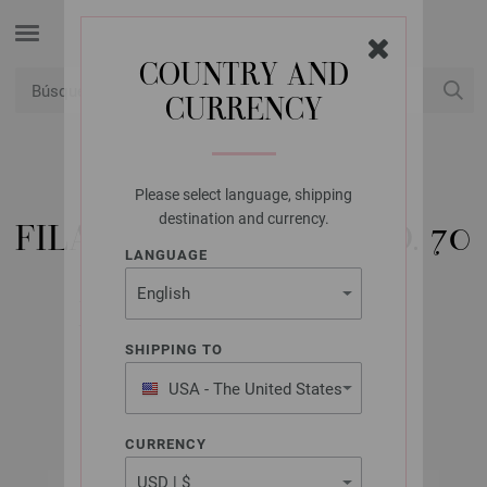
COUNTRY AND
CURRENCY
USD
Mi cuenta
Please select language, shipping
LANA GROSSA
destination and currency.
FILATI HANDSTRICK NO. 70
LANGUAGE
(HOME) - KNITTING
INSTRUCTIONS (EN)
SHIPPING TO
USA - The United States
Noviembre 2018
of America
CURRENCY