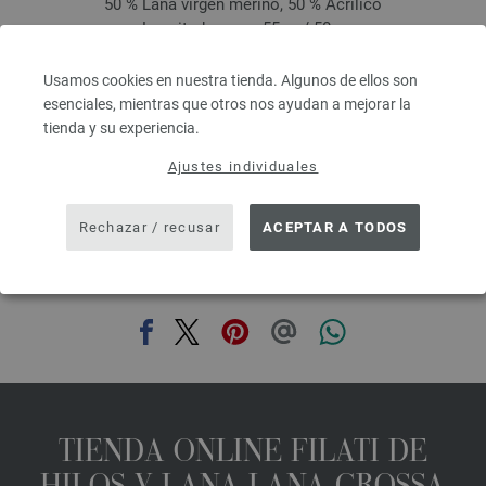
50 % Lana virgen merino, 50 % Acrílico
Longitud: aprox. 55 m / 50 g
Grosor de las agujas: 7 - 8
3,78 €
Usamos cookies en nuestra tienda. Algunos de ellos son
4,41 $
esenciales, mientras que otros nos ayudan a mejorar la
IVA no incluido, más gastos de envío, Precio base:
75,60 €
/ kg
tienda y su experiencia.
prev
next
Ajustes individuales
Rechazar / recusar
ACEPTAR A TODOS
COMPARTIR ESTA PÁGINA
TIENDA ONLINE FILATI DE