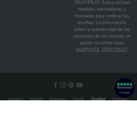
TRUSTPILOT. Estos utilizan
medidas automáticas y
manuales para verificar las
reseñas. La información
sobre la autenticidad de las
opiniones de los clientes se
puede encontrar aquí:
SHOPVOTE
,
TRUSTPILOT
Deutsch
English
Bosanski
Dansk
Español
Français
Hrvatski
Italiano
Nederlands
Norsk
Русский
Srpski
Suomi
Svenska
© 2026 FILATI eCommerce GmbH