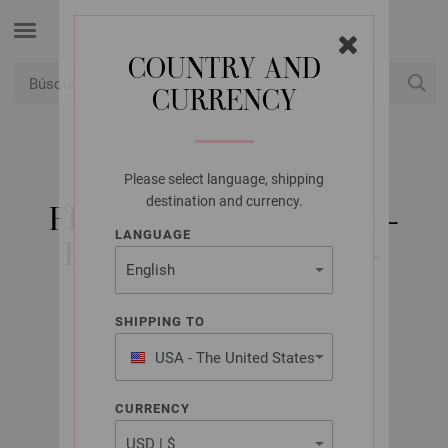
COUNTRY AND
CURRENCY
USD
Mi cuenta
Please select language, shipping
LANA GROSSA
destination and currency.
FILATI HÄKELN NO. 8 -
LANGUAGE
REVISTA ALEMANA +
INSTRUCCIONES EN
FRANCÉS
SHIPPING TO
USA - The United States
of America
Abril 2025
CURRENCY