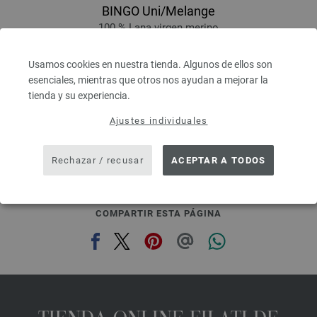
BINGO Uni/Melange
100 % Lana virgen merino
Longitud: aprox. 80 m / 50 g
Grosor de las agujas: 4,5 - 5,5
Usamos cookies en nuestra tienda. Algunos de ellos son
3,28 €
RRP:
5,00 €
esenciales, mientras que otros nos ayudan a mejorar la
3,83 $
RRP:
5,83 $
tienda y su experiencia.
IVA no incluido, más gastos de envío, Precio base:
65,60 €
/ kg
Ajustes individuales
prev
next
Rechazar / recusar
ACEPTAR A TODOS
COMPARTIR ESTA PÁGINA