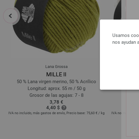
prev
Usamos cooki
nos ayudan a
Lana Grossa
MILLE II
50 % Lana virgen merino, 50 % Acrílico
70
Longitud: aprox. 55 m / 50 g
Longi
Grosor de las agujas: 7 - 8
Groso
3,78 €
4,40 $
kg
IVA no incluido, más gastos de envío, Precio base:
75,60 €
/ kg
IVA no incluido, 