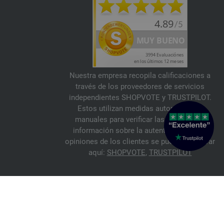
Nuestra empresa recopila calificaciones a
través de los proveedores de servicios
independientes SHOPVOTE y TRUSTPILOT.
Estos utilizan medidas automáticas y
manuales para verificar las reseñas. La
información sobre la autenticidad de las
opiniones de los clientes se puede encontrar
aquí:
SHOPVOTE
,
TRUSTPILOT