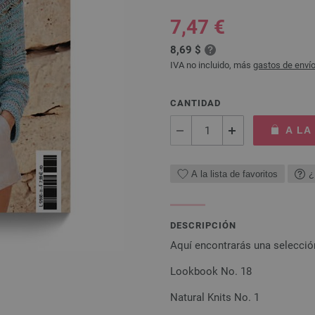
7,47 €
8,69 $
IVA no incluido, más
gastos de enví
CANTIDAD
A LA
A la lista de favoritos
¿
DESCRIPCIÓN
Aquí encontrarás una selecció
Lookbook No. 18
Natural Knits No. 1