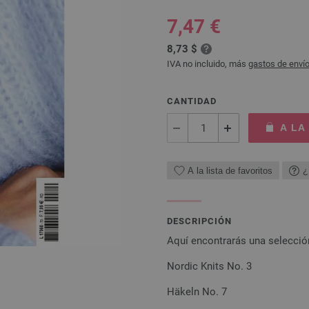
7,47 €
8,73 $
IVA no incluido, más
gastos de enví
CANTIDAD
A LA
A la lista de favoritos
¿
DESCRIPCIÓN
Aquí encontrarás una selecció
Nordic Knits No. 3
Häkeln No. 7