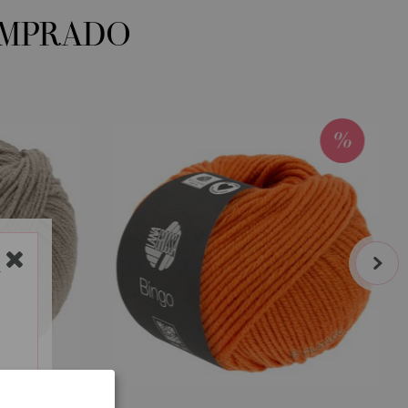
OMPRADO
next
Y