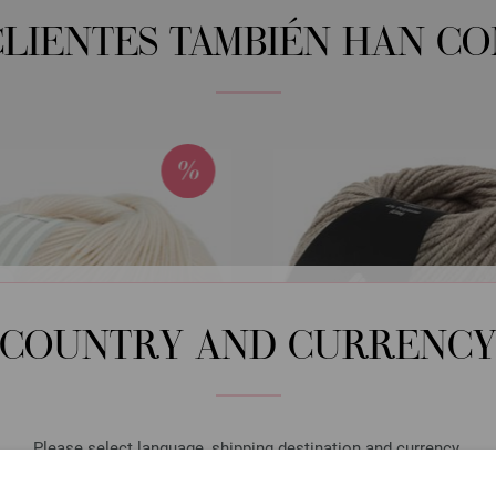
CLIENTES TAMBIÉN HAN C
COUNTRY AND CURRENC
Please select language, shipping destination and currency.
LANGUAGE