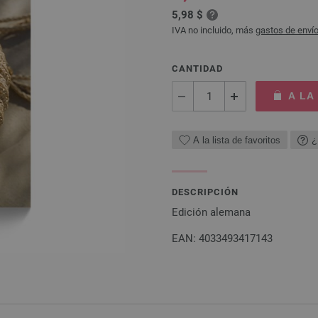
5,98 $
IVA no incluido, más
gastos de enví
CANTIDAD
A LA
A la lista de favoritos
¿
DESCRIPCIÓN
Edición alemana
EAN: 4033493417143