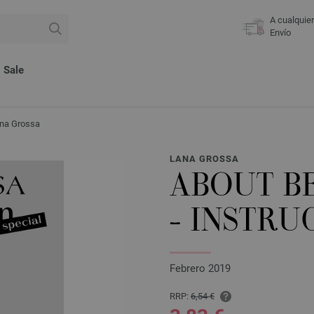
A cualquie
Envío
Sale
ana Grossa
LANA GROSSA
ABOUT BE
- INSTRU
Febrero 2019
RRP:
6,54 €