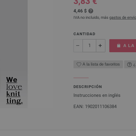
3,83 €
4,46 $
IVA no incluido, más
gastos de enví
CANTIDAD
A LA
A la lista de favoritos
¿
DESCRIPCIÓN
Instrucciones en inglés
EAN: 1902011106384