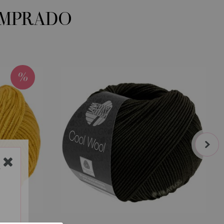
OMPRADO
next
Y