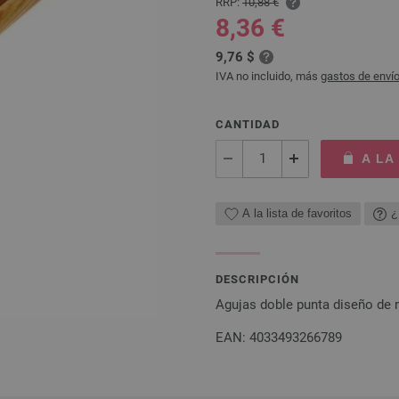
RRP:
10,88 €
8,36 €
9,76 $
IVA no incluido, más
gastos de enví
CANTIDAD
A LA
A la lista de favoritos
¿
DESCRIPCIÓN
Agujas doble punta diseño de
EAN: 4033493266789