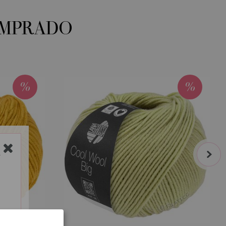
OMPRADO
next
Y