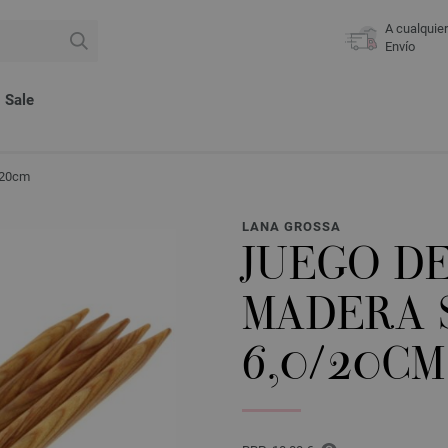
A cualquie
Envío
Sale
/20cm
LANA GROSSA
JUEGO DE
MADERA 
6,0/20CM