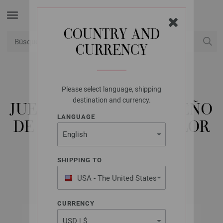
COUNTRY AND
CURRENCY
USD
Mi cuenta
Please select language, shipping
LANA GROSSA
destination and currency.
JUEGO DE AGUJAS DISEÑO
LANGUAGE
DE MADERA MULTICOLOR
NO. 7,0/20CM
SHIPPING TO
USA - The United States
of America
CURRENCY