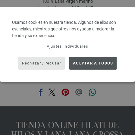
100 % Lana virgen merino
Longitud: aprox. 160 m / 50 g
Grosor de las agujas: 3 - 3,5
5,46 €
Usamos cookies en nuestra tienda. Algunos de ellos son
6,38 $
esenciales, mientras que otros nos ayudan a mejorar la
IVA no incluido, más gastos de envío, Precio base:
109,20 €
/ kg
tienda y su experiencia.
prev
next
Ajustes individuales
Rechazar / recusar
ACEPTAR A TODOS
COMPARTIR ESTA PÁGINA
TIENDA ONLINE FILATI DE