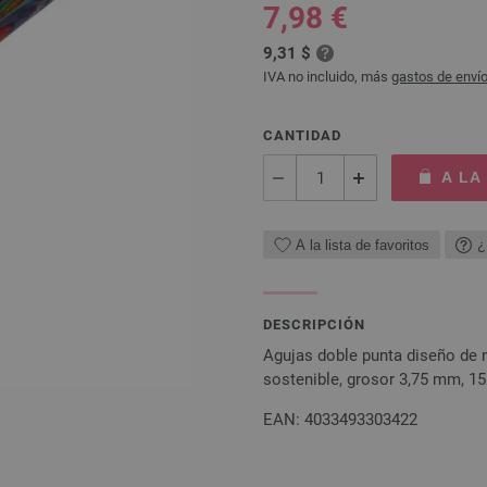
7,98 €
9,31 $
IVA no incluido, más
gastos de enví
CANTIDAD
A LA
A la lista de favoritos
¿
DESCRIPCIÓN
Agujas doble punta diseño de
sostenible, grosor 3,75 mm, 15
EAN: 4033493303422