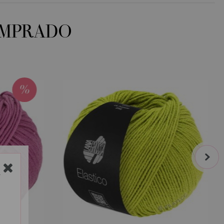
OMPRADO
next
Y