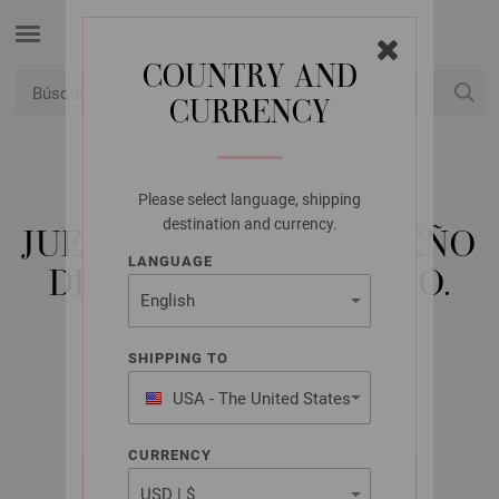
COUNTRY AND
CURRENCY
USD
Mi cuenta
Please select language, shipping
LANA GROSSA
destination and currency.
JUEGO DE AGUJAS DISEÑO
LANGUAGE
DE MADERA COLOR NO.
3,75/20CM
SHIPPING TO
USA - The United States
of America
CURRENCY