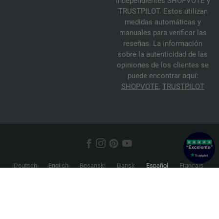
independientes SHOPVOTE y
TRUSTPILOT. Estos utilizan
medidas automáticas y
manuales para verificar las
reseñas. La información
sobre la autenticidad de las
opiniones de los clientes se
puede encontrar aquí:
SHOPVOTE
,
TRUSTPILOT
Deutsch
English
Bosanski
Dansk
Español
Français
Hrvatski
Italiano
Nederlands
Norsk
Русский
Srpski
Suomi
Svenska
© 2026 FILATI eCommerce GmbH