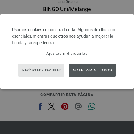
Lana Grossa
BINGO Uni/Melange
100 % Lana virgen merino
Longitud: aprox. 80 m / 50 g
Grosor de las agujas: 4,5 - 5,5
Usamos cookies en nuestra tienda. Algunos de ellos son
3,28 €
esenciales, mientras que otros nos ayudan a mejorar la
RRP:
5,00 €
3,82 $
RRP:
5,82 $
tienda y su experiencia.
IVA no incluido, más gastos de envío, Precio base:
65,60 €
/ kg
Ajustes individuales
prev
next
Rechazar / recusar
ACEPTAR A TODOS
COMPARTIR ESTA PÁGINA