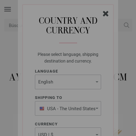
COUNTRY AND
CURRENCY
USD
Mi cuenta
Please select language, shipping
LANA GROSSA
destination and currency.
JUEGO DE AGUJAS
LANGUAGE
AYURVEDA NO. 4,0/20CM
SHIPPING TO
USA - The United States
of America
CURRENCY