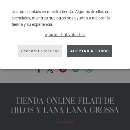
3,28 €
RRP:
5,00 €
3,83 $
RRP:
5,84 $
IVA no incluido, más gastos de envío, Precio base:
65,60 €
/ kg
Usamos cookies en nuestra tienda. Algunos de ellos son
esenciales, mientras que otros nos ayudan a mejorar la
prev
next
tienda y su experiencia.
Ajustes individuales
Rechazar / recusar
ACEPTAR A TODOS
COMPARTIR ESTA PÁGINA
TIENDA ONLINE FILATI DE
HILOS Y LANA LANA GROSSA