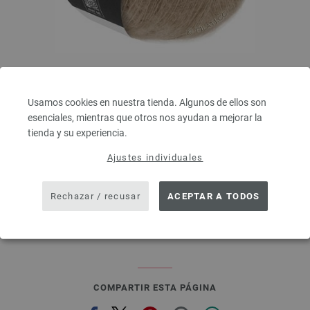
Lana Grossa
SILKHAIR
Usamos cookies en nuestra tienda. Algunos de ellos son
70 % Mohair, 30 % Seda
esenciales, mientras que otros nos ayudan a mejorar la
Longitud: aprox. 210 m / 25 g
tienda y su experiencia.
Grosor de las agujas: 4,5 - 5
6,64 € - 8,36 €
Ajustes individuales
7,76 $ - 9,77 $
IVA no incluido, más gastos de envío, Precio base:
265,60 € - 334,40 €
/ kg
Rechazar / recusar
ACEPTAR A TODOS
prev
next
COMPARTIR ESTA PÁGINA