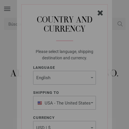
COUNTRY AND
CURRENCY
USD
Mi cuenta
Please select language, shipping
LANA GROSSA
destination and currency.
JUEGO DE AGUJAS
LANGUAGE
ALUMINIO RAINBOW NO.
9,0/20CM
SHIPPING TO
USA - The United States
of America
CURRENCY